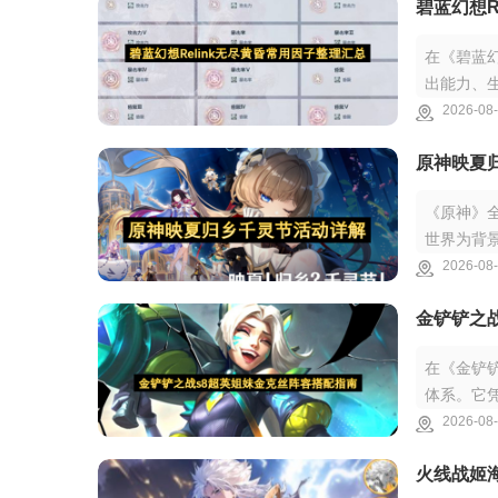
碧蓝幻想R
在《碧蓝幻
出能力、
精天赋以
2026-08-
原神映夏
《原神》
世界为背
珍稀藏品
2026-08-
金铲铲之
在《金铲
体系。它
出，再配
2026-08-
火线战姬