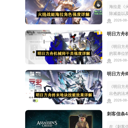
海拉是《
除减益以
定的干扰
2026-08-
明日方舟
《明日方
的双单位
方舟机械
2026-08-
明日方舟
《明日方
出色的法
着等方面
2026-08-
刺客信条
在《刺客