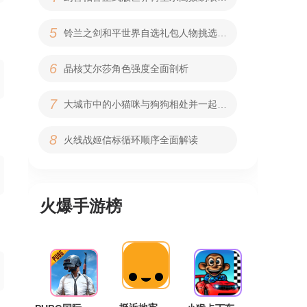
5
铃兰之剑和平世界自选礼包人物挑选建议指南
6
晶核艾尔莎角色强度全面剖析
7
大城市中的小猫咪与狗狗相处并一起玩球的技巧
8
火线战姬信标循环顺序全面解读
火爆手游榜