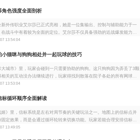
莎角色强度全面剖析
全新外传职业艾尔莎已正式亮相，她是一位集输出、控制与辅助能力于一
，在战斗中有着较为全面的定位。艾尔莎不仅具备强劲的近战爆发能力，
圣印技能
07 13:54:04
的小猫咪与狗狗相处并一起玩球的技巧
咪大城市》里，玩家会碰到一只需要协助的狗狗。这只狗狗因为弄丢了3颗
得相关的互动没办法继续进行，玩家得找到散落在院子各处的所有网球，
放回规
07 13:53:04
信标循环顺序全面解读
战姬》里，信标系统是左右对局节奏的关键玩法之一。地图上的信标点并
持固定效果，而是会通过循环轮转来切换功能。玩家若能合理安排信标激
顺序，就
07 13:49:05