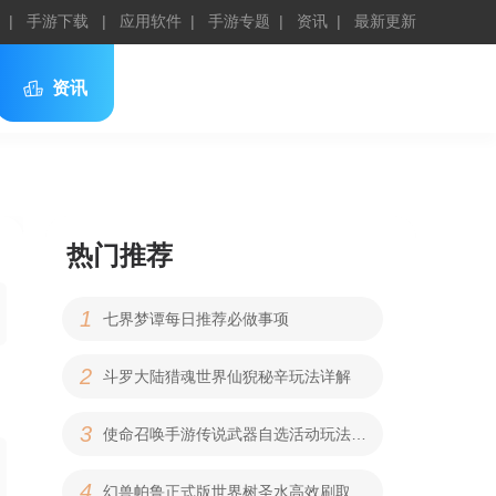
手游下载
应用软件
手游专题
资讯
最新更新
资讯
热门推荐
1
七界梦谭每日推荐必做事项
2
斗罗大陆猎魂世界仙猊秘辛玩法详解
3
使命召唤手游传说武器自选活动玩法深度解读
4
幻兽帕鲁正式版世界树圣水高效刷取方法