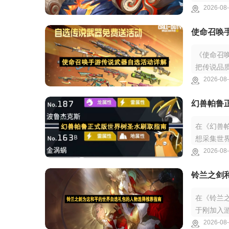
赢取丰厚
2026-08-
使命召唤
《使命召
把传说品
更丰富的
2026-08-
幻兽帕鲁
在《幻兽
想采集世
相关资源
2026-08-
铃兰之剑
在《铃兰
于刚加入
角色的定
2026-08-