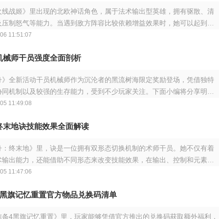
火线战姬》里出现的北欧神话角色，属于法术输出型英雄，拥有驱散、清
及压制怒气等能力。当遇到敌方阵容比较依赖增益效果时，她可以起到一
效果。接
06 11:51:07
机械师干员强度全面剖析
舟》全新活动干员机械师作为沉沦者的黑流树海限定奖励登场，凭借独特
协同机制以及较强的生存能力，受到不少玩家关注。下面小编将分享明日
师干员强
05 11:49:08
终末地诀技能效果全面解读
舟：终末地》里，诀是一位拥有双形态切换机制的术师干员。她不仅有着
术输出能力，还能借助不同形态来改变技能效果，在输出、控制和元素附
都能发挥
05 11:47:06
4黑旗记忆重置官方物品兑换码清单
信条4黑旗记忆重置》里，玩家能够凭借官方推出的兑换码获取额外福利，