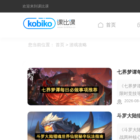
欢迎来到课比课
首页
您当前位置：
首页
> 游戏攻略
七界梦谭
《七界梦
限时竞技
培养资源
2026-08-
斗罗大陆
《斗罗大
战两种核