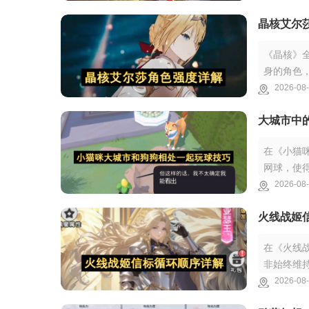
晶核艾尔
《晶核》
身的角色
还能借助
2026-08-
大城市中
在《小猫
网球，使
再把它们
2026-08-
火线战姬
在《火线
非始终维
活的先后
2026-08-