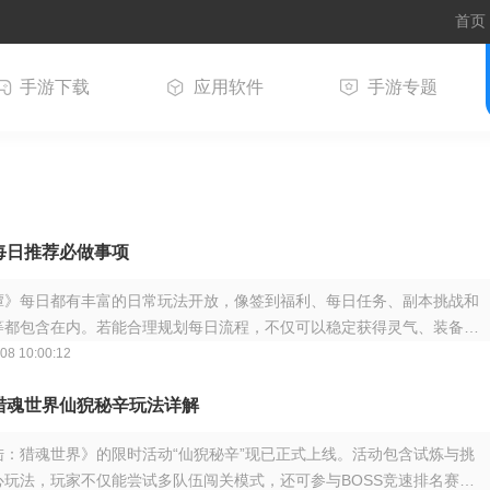
首页
手游下载
应用软件
手游专题
每日推荐必做事项
谭》每日都有丰富的日常玩法开放，像签到福利、每日任务、副本挑战和
等都包含在内。若能合理规划每日流程，不仅可以稳定获得灵气、装备与
，还能让
08 10:00:12
猎魂世界仙猊秘辛玩法详解
陆：猎魂世界》的限时活动“仙猊秘辛”现已正式上线。活动包含试炼与挑
心玩法，玩家不仅能尝试多队伍闯关模式，还可参与BOSS竞速排名赛，