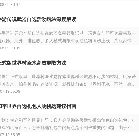
奖励
08 09:30:07
手游传说武器自选活动玩法深度解读
唤手游》开启全新自选传说武器免费领取活动，玩家参与即可免费获取一
质武器。此外，排位赛、多人模式与限时玩法也将同步上线，为玩家带来
奖励与游
08 09:00:09
正式版世界树圣水高效刷取方法
帕鲁》正式版里，世界树圣水是探索世界树区域必不可少的材料。玩家若
界树古木、帕鲁树晶矿这类资源，就得提前备好世界树圣水，不然一靠近
，它们就
07 13:55:08
和平世界自选礼包人物挑选建议指南
之剑：为这和平的世界》里，官方会借助各类活动推出角色自选礼包。对
游戏的玩家而言，怎样挑选礼包中的角色是个相当重要的问题。由于不同
位和适用
07 13:55:05