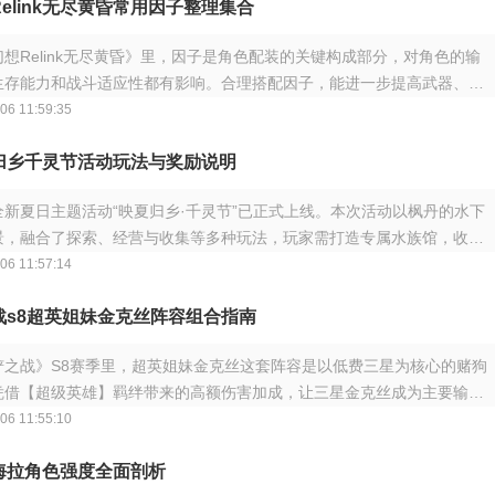
elink无尽黄昏常用因子整理集合
想Relink无尽黄昏》里，因子是角色配装的关键构成部分，对角色的输
生存能力和战斗适应性都有影响。合理搭配因子，能进一步提高武器、专
及
06 11:59:35
归乡千灵节活动玩法与奖励说明
全新夏日主题活动“映夏归乡·千灵节”已正式上线。本次活动以枫丹的水下
景，融合了探索、经营与收集等多种玩法，玩家需打造专属水族馆，收集
，持
06 11:57:14
战s8超英姐妹金克丝阵容组合指南
铲之战》S8赛季里，超英姐妹金克丝这套阵容是以低费三星为核心的赌狗
凭借【超级英雄】羁绊带来的高额伤害加成，让三星金克丝成为主要输
上蔚、石
06 11:55:10
海拉角色强度全面剖析