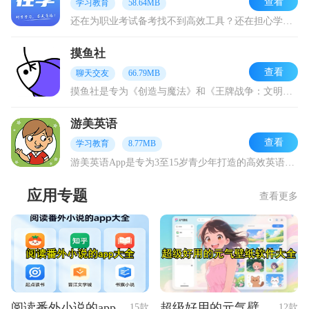
查看
学习教育
58.64MB
还在为职业考试备考找不到高效工具？还在担心学习没有个性化指导？来试试在学网校吧！作为江苏在学信息科技有限公司打造的综合性互联网职业教育平台，在学网校以“科技赋能
摸鱼社
查看
聊天交友
66.79MB
摸鱼社是专为《创造与魔法》和《王牌战争：文明重启》玩家打造的游戏社区交流软件，在这里你能第一时间获取这两款游戏的最新资讯、独家爆料、版本动向和活动资讯，还能和好
游美英语
查看
学习教育
8.77MB
游美英语App是专为3至15岁青少年打造的高效英语学习工具，它把美国真实生活场景融入学习，用精心设计的课程让孩子在轻松氛围里掌握英语。课程从Camp1到Camp
应用专题
查看更多
阅读番外小说的app大全
超级好用的元气壁纸软件大全
15款
12款