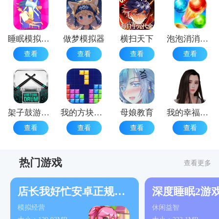
睡眠模拟器安卓版
做梦模拟器
横扫天下
泡泡消消乐免费
查看
查看
查看
查看
架子鼓游戏手机版
我的方块世界
母娘教育
我的幸福人生最新版
查看
查看
查看
查看
热门游戏
查看更多
店长我好忙安卓正规渠道版
深度睡眠2游
模拟经营
休闲益智