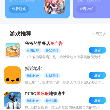
大小：129.93MB
大小：223.1MB
查看游戏
查看游戏
游戏推荐
查看更多
爷爷的早餐店
免广告
查看
休闲益智
295.68MB
《爷爷的早餐店》是一款以营造台湾早晨氛围为特色的模拟经营类游戏。其核心玩法紧密围绕早餐店的日常经营。在游戏里，玩家要负责制作地道的台湾经典早餐美食，接待怀揣各种
挺近地牢
查看
枪战射击
311.85MB
挺近地牢，挺进地牢是一款超人气地下城玩法动作射击游戏，凭借高自由度像素地下城迷宫地图圈粉无数，玩家在游戏里能自由冒险探索，击败敌人收集宝物快速提升角色实力，地图
PUBG
国际服
地铁逃生
查看
枪战射击
10.94MB
PUBG国际服是一款全新推出的枪战射击类的吃鸡大逃杀手游，采用了先进的UE4引擎技术打造，细节渲染十分成熟，超大地图、逼真场景，更细腻、更真实，100名玩家将