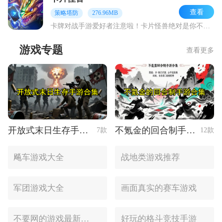
查看
策略塔防
276.96MB
卡牌对战手游爱好者注意啦！卡片怪兽绝对是你不可错过的宝藏游戏！作为一款主打轻度节奏的卡牌对战手游，它凭借创新的卡组设计和轻快的对战节奏，收获了无数玩家的喜爱。游
游戏专题
查看更多
开放式末日生存手游合集
不氪金的回合制手游合集
7款
12款
飚车游戏大全
战地类游戏推荐
军团游戏大全
画面真实的赛车游戏
不要网的游戏最新合集
好玩的格斗竞技手游