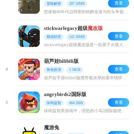
查看
冒险解密
207.16MB
想体验80年代迈阿密的纸醉金迷与街头争霸吗？《侠盗飞车罪恶都市》绝对能点燃你的热血！作为GTA系列经典的3D冒险RPG，它将开放世界的自由与犯罪养成的爽感完美融
stickwarlegacy超级
魔改版
查看
模拟经营
142.56MB
stickwarlegacy超级魔改版是一款基于火柴人战争遗产进行深度魔改的策略战斗游戏，在保留原作核心玩法的基础上，对画面表现、兵种设定和作战系统进行了全面升
葫芦娃bilibili版
查看
4
角色扮演
1.54GB
葫芦娃手游bilibili版携带着浓厚的童年情怀，让玩家重新体验经典动画葫芦娃的故事。作为上海美术电影制片厂授权的动作策略游戏，葫芦娃手游bilibili版不仅
angrybirds2国际版
查看
5
休闲益智
464.1MB
休闲益智类游戏中，愤怒的小鸟2国际版绝对是经典中的经典！它延续了前作的核心玩法，又加入大量创新元素，凭借真实物理引擎和逼真场景，带来超爽快的弹射体验。玩家需要滑
魔游兔