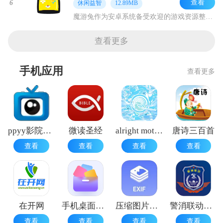
查看
6
休闲益智
12.89MB
魔游兔作为安卓系统备受欢迎的游戏资源整合工具，凭借智能推荐、安全检测与便捷下载等核心优势，成为众多玩家探索新奇游戏的首选平台。它汇集了轻松解谜、热血格斗等风格各
查看更多
手机应用
查看更多
ppyy影院播放器
微读圣经
alright motion凉笙版
唐诗三百首
查看
查看
查看
查看
在开网
手机桌面小组件
压缩图片工具
警消联动用户端
查看
查看
查看
查看