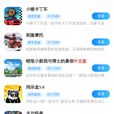
小猴卡丁车
查看
体育竞速
45.35MB
小猴卡丁车是一款手机卡丁车竞速游戏，玩家可选择不同类型的卡丁车参与竞速赛与道具赛。游戏起步时需在绿色灯亮起的第一时间出发，利用车身撞击其他车手抢占领先位置；赛道
刺激摩托
查看
赛车竞速
35.73MB
想体验风驰电掣的竞速快感，又渴望拳拳到肉的热血对抗？那你一定不能错过《刺激摩托》手游！这款融合了竞速与动作元素的热血RPG手游，将带你开启一场肾上腺素飙升的摩托
蜡笔小新我与博士的暑假
中文版
查看
角色扮演
897.15KB
还在怀念童年暑假的无忧无虑？《蜡笔小新我与博士的暑假中文版》这款治愈系日系角色扮演游戏，绝对能让你找回那份纯粹的快乐！游戏采用清新治愈的画风，完美还原了蜡笔小新
鸡乐盒5.0
查看
休闲益智
60.27MB
鸡乐盒5.0是一款主打“基尼太美”主题的音效互动工具，128种网络热门梗音效，其中“鸡你太美”基础音效触发率达100%，“哈哈你干嘛”趣味文字触发需点击主界面左
卡片怪兽