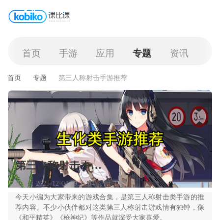
首页
手游
应用
专题
资讯
首页
专题
第三人称射击手游推荐
第三人称射击手游推荐
更新：2025-12-04 09:33:04
共：13款
今天小编为大家带来的游戏合集，是第三人称射击类手游的推
荐内容。不少小伙伴都对这类第三人称射击游戏情有独钟，像
《和平精英》《枪神纪》等作品就深受大家喜爱。