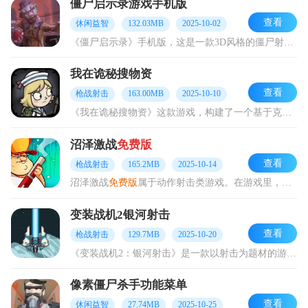
僵尸启示录游戏手机版
查看
休闲益智
132.03MB
2025-10-02
《僵尸启示录》手机版，这是一款3D风格的僵尸射击战斗游戏。在游戏里，玩家身处都市，得凭借自身努力求得生存，抵御一波又一波僵尸潮的侵袭。值得一提的是，僵尸的种类会
我在诡秘搜物资
查看
枪战射击
163.00MB
2025-10-10
《我在诡秘搜物资》这款游戏，构建了一个基于克苏鲁神话的奇异世界。在这里，玩家能够体验到别具一格的肉鸽射击玩法。你将化身为特派员，于弥漫的迷雾里勇敢探索，寻觅神秘
沼泽激战
免费版
查看
枪战射击
165.2MB
2025-10-14
沼泽激战
免费版
属于动作射击类游戏。在游戏里，玩家要守护好房子，共同抵御沼泽怪物的侵袭。持续升级武器装备，能大幅提升战斗力。使用道具可降低游戏难度，助力玩家一同展
变装战机2银河射击
查看
枪战射击
129.7MB
2025-10-20
《变装战机2：银河射击》是一款以射击为题材的游戏，它采用像素画风精心打造。在游戏里，玩家会遭遇各式各样敌方的战机，需要持续收集金币投入战斗，并设法提升自身战机的
像素僵尸杀手功能菜单
查看
休闲益智
27.74MB
2025-10-25