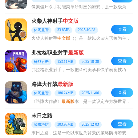
像素僵尸杀手功能菜单所对应的游戏，是一款极为简易的动作射击类游戏。它率先选用像素风格来打造，画面极具吸引力。同时，搭配了操作方便的塔防式闯关模式，玩家哪怕仅用单
火柴人神射手
中文版
查看
休闲益智
33.8MB
2025-10-28
火柴人神射手
中文版
（）是一款以火柴人形象为主题的冒险闯关游戏。它整体画风设计简洁明快，操作简便，容易上手。玩家操控火柴人参与战斗，不仅可以购买各类强力武器，还能
弗拉格职业射手
最新版
查看
枪战射击
153.11MB
2025-10-30
弗拉格职业射手，一款把科幻美学和快节奏竞技巧妙结合的Q版射击游戏。在这里，玩家能化身为身怀绝技的超级英雄，借助未来装备开启精彩刺激的3v3对战。游戏独具创新的动
路障大作战
最新版
查看
休闲益智
186.24MB
2025-11-06
《路障大作战》
最新版
本，是一款设定在方块世界的射击对战游戏。游戏里，你能领略到经典的3D像素场景画面，融入了经典的吃鸡大逃杀玩法，整体画面风格类似《我的世界》。
末日之路
查看
策略塔防
303.93MB
2025-12-03
末日之路，这是一款以末世为背景的策略防御游戏，玩法简洁却充满乐趣。玩家将化身末世中的求生者，在危机四伏的世界里构筑各类防御工事。巧妙运用游戏内的合成机制，在有限