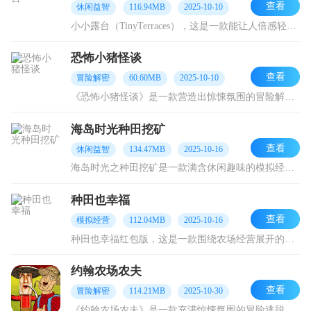
查看
休闲益智
116.94MB
2025-10-10
小小露台（TinyTerraces），这是一款能让人倍感轻松治愈的放置类农场经营游戏。在游戏里，玩家凭借观察与规划能力，去构建独属于自己的空中花园。它以露台作为
恐怖小猪怪谈
查看
冒险解密
60.60MB
2025-10-10
《恐怖小猪怪谈》是一款营造出惊悚氛围的冒险解谜类游戏。在游戏中，玩家将扮演一位身处偏远农场的农场主。原本宁静祥和的农场生活，却因一连串不同寻常的事件而被彻底打破
海岛时光种田挖矿
查看
休闲益智
134.47MB
2025-10-16
海岛时光之种田挖矿是一款满含休闲趣味的模拟经营游戏。在游戏里，玩家会登上一座迷人的海岛，开启一段如田园牧歌般的生活。玩家既能种植各类蔬菜、水果，体会收获带来的喜
种田也幸福
查看
模拟经营
112.04MB
2025-10-16
种田也幸福红包版，这是一款围绕农场经营展开的休闲模拟游戏。你是否憧憬着一方宁静的田园天地，能让你于虚拟世界里尽情体验播种的期待、收获的喜悦以及养殖的乐趣，去感受
约翰农场农夫
查看
冒险解密
114.21MB
2025-10-30
《约翰农场农夫》是一款充满惊悚氛围的冒险逃脱解谜游戏。游戏场景设定在广袤的农场，玩家将在此开启惊心动魄的逃脱之旅。精彩的剧情与烧脑的解谜任务相互交织，紧张刺激的