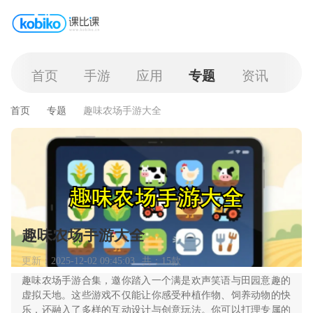
首页
手游
应用
专题
资讯
首页
专题
趣味农场手游大全
趣味农场手游大全
更新：2025-12-02 09:45:03
共：15款
趣味农场手游合集，邀你踏入一个满是欢声笑语与田园意趣的
虚拟天地。这些游戏不仅能让你感受种植作物、饲养动物的快
乐，还融入了多样的互动设计与创意玩法。你可以打理专属的