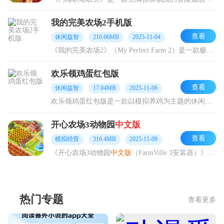
我的完美农场2手机版
查看
休闲益智
210.66MB
2025-11-04
《我的完美农场2》（My Perfect Farm 2）是一款极富趣味的种田模拟类游戏，巧妙融合农场模拟与放置玩法，还设有剧情任务，操作简便。在游戏里，你能够种
欢乐领鸡蛋红包版
查看
休闲益智
17.04MB
2025-11-06
欢乐领鸡蛋红包版是一款以模拟养鸡为主题的休闲益智游戏。玩家在游戏里，能随时随地于虚拟农场感受养鸡的趣味，并且收获鸡蛋。玩家通过完成每日任务获取养鸡饲料，在喂养小
开心农场3动物园
中文版
查看
模拟经营
316.4MB
2025-11-09
《开心农场3动物园
中文版
（FarmVille 3安装器）》是一款以模拟经营为核心的农场游戏，整体采用可爱的卡通风格进行打造。在游戏里，玩家将化身为农场主，不仅要
热门专题
查看更多