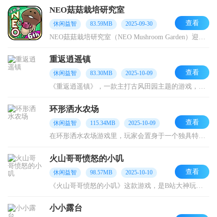
NEO菇菇栽培研究室
查看
休闲益智
83.59MB
2025-09-30
NEO菇菇栽培研究室（NEO Mushroom Garden）迎来全方位画面升级，呈现出更为细腻流畅的视觉效果。同时，大量全新的栽培要素与稀有品种加入其中，使你
重返逍遥镇
查看
休闲益智
83.30MB
2025-10-09
《重返逍遥镇》，一款主打古风田园主题的游戏，它将引领你踏入一座静谧的江南小镇，沉浸式体验种植、养殖、完成订单以及升级建筑的悠然生活。在这里，五彩斑斓的作物映入眼
环形洒水农场
查看
休闲益智
115.34MB
2025-10-09
在环形洒水农场游戏里，玩家会置身于一个独具特色的Q版农场经营世界。在这里，你能够种植各式各样的农作物，像小麦、玉米、蔬菜以及水果等等。这款游戏可不简单，它既需要
火山哥哥愤怒的小叽
查看
休闲益智
98.57MB
2025-10-10
《火山哥哥愤怒的小叽》这款游戏，是B站大神玩家自制的手机游戏。在游戏里，小鸟会踏上滑板，在赛道上风驰电掣。游戏中能看到诸多经典角色，玩家借助弹弓将小鸟弹射出去，
小小露台