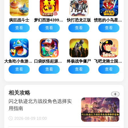
疯狂战斗士
梦幻西游4399渠道服
快打恐龙正版
愤怒的小鸟星球大战1.9.25
查看
查看
查看
查看
大鱼吃小鱼游戏手机版 手机版
口袋妖怪起源心金安卓版
终极战争僵尸
飞吧龙骑士国际版
查看
查看
查看
查看
相关攻略
闪之轨迹北方战役角色选择实
用指南
2026-08-09 10:00