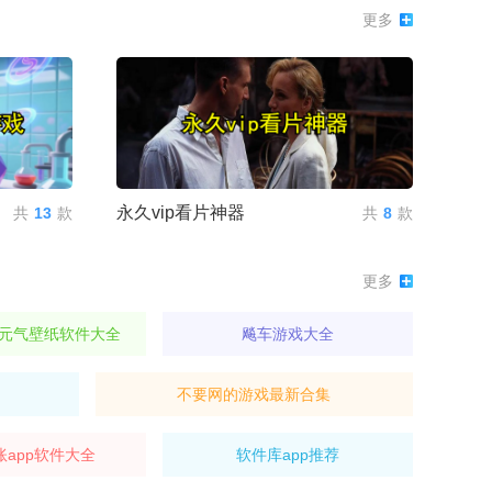
更多
永久vip看片神器
共
13
款
共
8
款
更多
元气壁纸软件大全
飚车游戏大全
不要网的游戏最新合集
账app软件大全
软件库app推荐