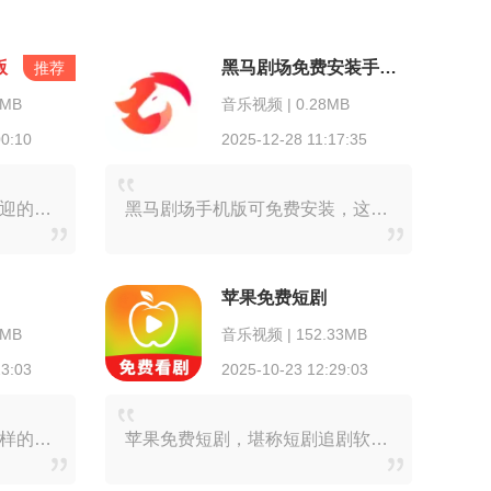
版
黑马剧场免费安装手机版
推荐
9MB
音乐视频 | 0.28MB
00:10
2025-12-28 11:17:35
好省短剧，作为一款备受欢迎的短剧影视播放软件，为用户精心收录了海量电影、电视剧以及热门短剧。无论是哪个平台的短剧，在这里都能找到，用户只需轻松一点，即可随心观看
黑马剧场手机版可免费安装，这是一款极为好用的影视资源软件。软件内影视资源超级丰富，各类影视应有尽有。用户在这里能尽情感受海量影视资源带来的乐趣，轻松找到更多心仪
苹果免费短剧
3MB
音乐视频 | 152.33MB
23:03
2025-10-23 12:29:03
番茄趣看，这是一款功能多样的手机短剧应用。在这儿，每天都能在线观看到各式各样的短剧内容，其题材划分细致入微，只要随手打开手机，就能在线进行筛选。不仅如此，番茄趣
苹果免费短剧，堪称短剧追剧软件中的佼佼者，题材丰富多样，校园青春的纯真浪漫、职场竞技的紧张刺激、末世生存的惊险求生以及古风权谋的波谲云诡等类型应有尽有。它致力于