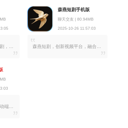
森燕短剧手机版
8MB
聊天交友 | 80.94MB
23:05
2025-10-26 11:57:03
分钟好剧汇聚海量热门微短剧，题材丰富多样，包含古风、甜宠、逆袭等各类，全方位满足不同用户的观剧喜好。其中部分剧集已圆满完结。不仅如此，平台还携手多家头部电商开展
森燕短剧，创新视频平台，融合海量精品短剧与沉浸式观影体验。平台题材多元，涵盖都市逆袭、悬疑烧脑等。每日更新热门剧集，借助智能算法，精准推送用户心仪内容。支持竖屏
版
6MB
33:03
花漾短剧，作为专业级的移动端短剧聚合平台，网罗都市情感、古装传奇等全品类题材。借助智能算法，精准推送个性化内容。同时，以4K超清画质搭配的沉浸式播放环境，让用户