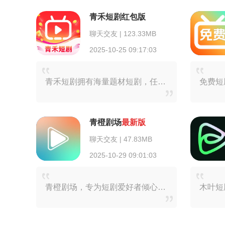
青禾短剧红包版
聊天交友 | 123.33MB
2025-10-25 09:17:03
青禾短剧拥有海量题材短剧，任用户挑选。用户借助分类、搜索等多样方式，能迅速找到心仪短剧。不仅如此，还可依据个人喜好进行多种倍数调节，使软件更贴合用户使用习惯。爱
青橙剧场
最新版
聊天交友 | 47.83MB
2025-10-29 09:01:03
青橙剧场，专为短剧爱好者倾心打造的沉浸式观影天地！这里汇聚了都市情感、甜宠恋爱等丰富多样的题材。每天都会更新海量精彩内容，还精心推出独家精品，充分满足用户碎片化