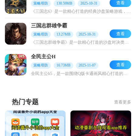
查看
策略塔防
130.59MB
2025-10-31
《三国志6》是一款精心打造的经典沙盘策略游戏，其背景设定于古代战场。在游戏里，玩家将化身为三国时期的主公，肩负组建军队、招募武将与文臣的重任，凭借这些力量与其他
三国志群雄争霸
查看
策略塔防
13.27MB
2025-10-31
《三国志群雄争霸》是一款精心打造的沙盘对决类游戏，其时代背景设定于东汉末年诸侯纷争的动荡时期。在这款游戏里，玩家拥有极大的自主性，能够随心招募诸多历史上声名远扬
全民主公H
查看
策略塔防
16.73MB
2025-11-07
全民主公h5，是一款围绕Q版卡通画风精心打造的策略塔防对战游戏。在游戏里，玩家能与三国时期的文臣武将携手并肩作战。游戏中的英雄皆是大家耳熟能详的，像马超、大乔、
热门专题
查看更多