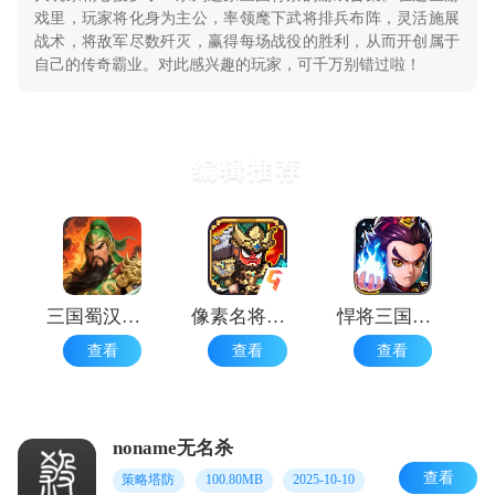
戏里，玩家将化身为主公，率领麾下武将排兵布阵，灵活施展
战术，将敌军尽数歼灭，赢得每场战役的胜利，从而开创属于
自己的传奇霸业。对此感兴趣的玩家，可千万别错过啦！
编辑推荐
三国蜀汉刘备传 安卓版
像素名将录游戏
悍将三国最新版
查看
查看
查看
noname无名杀
查看
策略塔防
100.80MB
2025-10-10