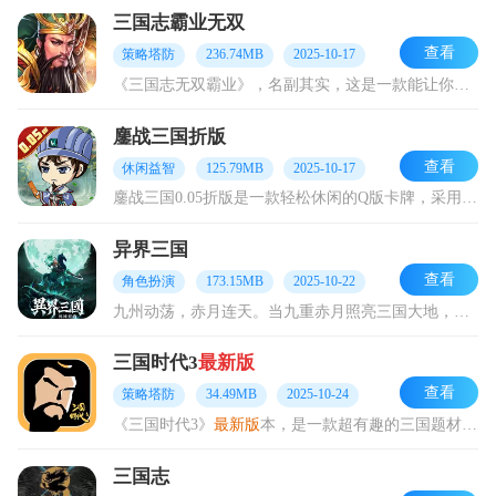
三国志霸业无双
查看
策略塔防
236.74MB
2025-10-17
《三国志无双霸业》，名副其实，这是一款能让你在三国时代成就霸业的游戏！它融合了极具策略性的战棋玩法与模拟经营玩法。在游戏中，你不仅要致力于建设，发展国家实力，更
鏖战三国折版
查看
休闲益智
125.79MB
2025-10-17
鏖战三国0.05折版是一款轻松休闲的Q版卡牌，采用自动挂机战斗模式，全天候为玩家积累升级资源，游戏提供深度的武将培养系统，游戏装备强化、宝石镶嵌、属性洗练等多种
异界三国
查看
角色扮演
173.15MB
2025-10-22
九州动荡，赤月连天。当九重赤月照亮三国大地，天地间的灵气开始紊乱，生灵体内沉睡千年的「将星之魂」逐渐觉醒，世界的命运也随之改写。一场暗黑与光明、命运与力量的最终
三国时代3
最新版
查看
策略塔防
34.49MB
2025-10-24
《三国时代3》
最新版
本，是一款超有趣的三国题材策略对战类游戏。玩家能够在史诗级地图上巧妙排兵布阵，尽情感受谋略交锋与激烈战斗带来的乐趣。还可以招募各路武将，逐步
三国志