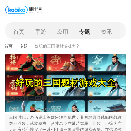
首页
手游
应用
专题
资讯
首页
专题
好玩的三国题材游戏大全
好玩的三国题材游戏大全
更新：2025-11-18 09:58:03
共：15款
三国时代，乃历史上英雄纷涌的乱世，其间经典且残酷的战役
数不胜数，武将豪杰、贤才名臣亦灿若繁星。此次，小编为广
大玩家精心搜罗了一系列还原三国背景的游戏合集。在这些游