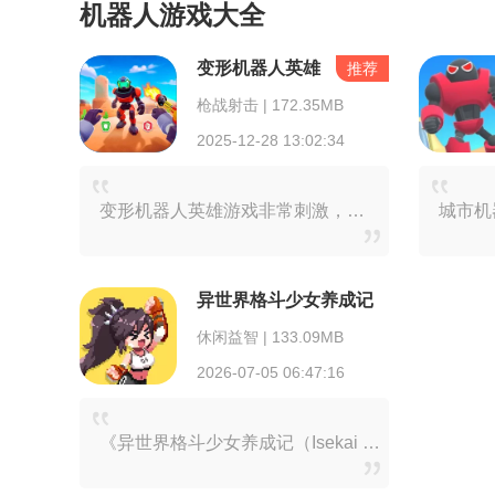
机器人游戏大全
变形机器人英雄
推荐
枪战射击 | 172.35MB
2025-12-28 13:02:34
变形机器人英雄游戏非常刺激，操控机器人对抗怪兽拯救城市。这些机器人能够变换形态，时而变成汽车，时而化为飞机，战斗方式多种多样。你可以随意更换装备，无论是激光炮还
异世界格斗少女养成记
休闲益智 | 133.09MB
2026-07-05 06:47:16
《异世界格斗少女养成记（Isekai Fighting Girls）》是一款别具特色的横版动作冒险佳作。在游戏里，玩家将化身为穿越者，踏入一个全然陌生的异世界。