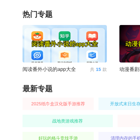
热门专题
阅读番外小说的app大全
动漫番剧
共
15
款
最新专题
2025纸巾盒汉化版手游推荐
开放式末日生
战地类游戏推荐
好玩的格斗竞技手游
清理内存的手机