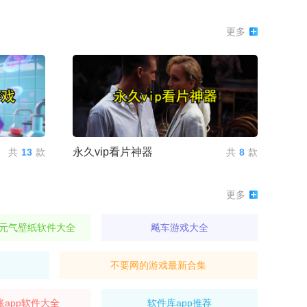
更多
永久vip看片神器
共
13
款
共
8
款
更多
元气壁纸软件大全
飚车游戏大全
不要网的游戏最新合集
账app软件大全
软件库app推荐