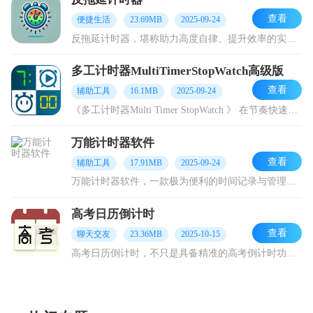
查看
便捷生活
23.69MB
2025-09-24
反拖延计时器，堪称助力高度自律、提升效率的实用神器！无论是学生群体、上班族，还是各类热衷于自我提升的人士，皆能从中受益。它为你打造一个专注的专属空间，助你有效管
多工计时器MultiTimerStopWatch高级版
查看
辅助工具
16.1MB
2025-09-24
《多工计时器Multi Timer StopWatch 》 在节奏快速的生活里，对提升效率而言，有效管理时间极为关键。多工计时器，作为一款功能强大且设计优雅的
万能计时器软件
查看
辅助工具
17.91MB
2025-09-24
万能计时器软件，一款极为便利的时间记录与管理软件。它能为用户在各类场景下提供计时服务，线上功能丰富多样，操作简便。用户可轻松创建个人待办事件及对应的时间，即便同
高考日历倒计时
查看
聊天交友
23.36MB
2025-10-15
高考日历倒计时，不只是具备精准的高考倒计时功能，更能助你科学规划每日学习时间，让备考有条不紊，不再手忙脚乱。不管你是打算制定刷题计划、安排复习日程，亦或是仅仅想