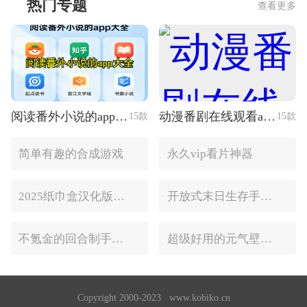
热门专题
查看更多
阅读番外小说的app大全
动漫番剧在线观看app推荐
15款
15款
简单有趣的合成游戏
永久vip看片神器
2025纸巾盒汉化版手游推荐
开放式末日生存手游合集
不氪金的回合制手游合集
超级好用的元气壁纸软件大全
Copyright 2000-2023 www.kobiko.cn