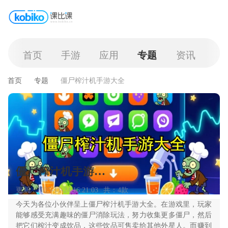
首页
手游
应用
专题
资讯
首页
专题
僵尸榨汁机手游大全
僵尸榨汁机手游大全
更新：2025-11-24 16:21:03
共：4款
今天为各位小伙伴呈上僵尸榨汁机手游大全。在游戏里，玩家
能够感受充满趣味的僵尸消除玩法，努力收集更多僵尸，然后
把它们榨汁变成饮品，这些饮品可售卖给其他外星人。而赚到