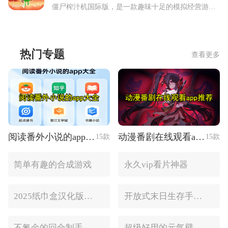
僵尸榨汁机国际版，是一款趣味十足的模拟经营游戏。它巧妙融合了僵尸捕捉、资源管理、物品制造以及商业经营等多元玩法，以诙谐幽默的形式，展现了一场外星人与僵尸间妙趣横
热门专题
查看更多
阅读番外小说的app大全
动漫番剧在线观看app推荐
15款
15款
简单有趣的合成游戏
永久vip看片神器
2025纸巾盒汉化版手游推荐
开放式末日生存手游合集
不氪金的回合制手游合集
超级好用的元气壁纸软件大全