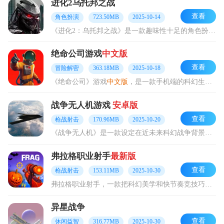
进化2乌托邦之战
查看
角色扮演
723.50MB
2025-10-14
《进化2：乌托邦之战》是一款趣味性十足的角色扮演游戏。在游戏里，玩家能够探索丰富多样的玩法内容。它巧妙融合了俯视第三人称视角射击、动作、策略以及角色扮演等多种游
绝命公司游戏
中文版
查看
冒险解密
363.18MB
2025-10-18
《绝命公司》游戏
中文版
，是一款手机端的科幻生存类游戏。在游戏里，玩家将扮演受雇于黑心公司的契约工人，身处废弃工业卫星，需要收集废金属以及贵重资源，以此达成利润目
战争无人机游戏
安卓版
查看
枪战射击
170.96MB
2025-10-20
《战争无人机》是一款设定在近未来科幻战争背景下的游戏，融合了高强度空中射击与战略模拟元素。在游戏中，你将化身为顶尖无人机的王牌操控者，突破人体生理极限，驾驭各种
弗拉格职业射手
最新版
查看
枪战射击
153.11MB
2025-10-30
弗拉格职业射手，一款把科幻美学和快节奏竞技巧妙结合的Q版射击游戏。在这里，玩家能化身为身怀绝技的超级英雄，借助未来装备开启精彩刺激的3v3对战。游戏独具创新的动
异星战争
查看
休闲益智
316.77MB
2025-10-30