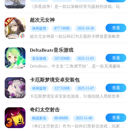
《异星战争》是一款以策略经营为题材的游戏。玩家在游戏里将化身为一名指挥官，驾驶星际飞船在浩瀚宇宙中展开探索。一旦发现宜居星球，便可运用各类卡牌来建造建筑，同时布
超次元女神
查看
休闲益智
877.74MB
2025-10-30
超次元女神是一款以科幻为主题的卡牌放置策略类游戏。在游戏里，玩家能够收集各具特色、充满未来感的卡牌角色，进而组建属于自己的战斗团队。该游戏巧妙融合了轻策略与放置
DeltaBeats音乐游戏
查看
音乐游戏
167.05MB
2025-11-05
DeltaBeats，中文名“三角洲节拍”，是一款充满趣味的音乐节奏游戏。它有着别具一格的音游玩法，能为玩家带来诸多乐趣。在充满韵律的节奏律动里，抚慰受伤的心灵
卡厄斯梦境安卓安装包
查看
休闲益智
127.51MB
2025-11-07
卡厄斯梦境安卓安装包游戏，引领你踏入黑暗世界，让你沉浸于毛骨悚然的黑暗故事之中。在游戏里，玩家可招募形形色色的特工，组建专属小队展开战斗。在这里，你能见识到一个
奇幻太空射击
查看
枪战射击
88.06MB
2025-11-08
《奇幻太空射击》作为一款科幻类射击游戏，玩家在其中扮演太空战士，于浩瀚无垠的宇宙展开战斗与探索。该游戏凭借独特的画面风格、丰富的游戏系统以及引人入胜的故事情节，