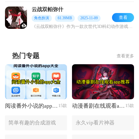
云战双帕弥什
查看
角色扮演
61.39MB
2025-11-09
《云战双帕弥什》作为一款次世代3D科幻动作游戏，其实就是《战双帕弥什》的云游戏版本。它的游戏玩法和原作并无差异，玩家在游戏里会化身为指挥官，率领人类最后的希望—
热门专题
查看更多
阅读番外小说的app大全
动漫番剧在线观看app推荐
15款
15款
简单有趣的合成游戏
永久vip看片神器