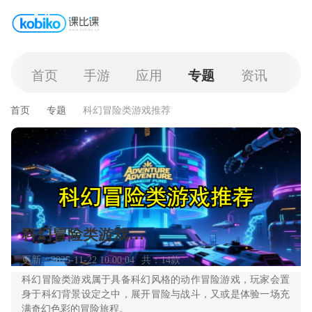
首页
手游
应用
专题
资讯
首页
专题
科幻冒险类游戏推荐
科幻冒险类游戏推荐
更新：2025-11-22 10:00:04
共：14款
科幻冒险类游戏属于具备科幻风格的动作冒险游戏，玩家会置
身于科幻背景设定之中，展开冒险与战斗，又或是体验一场充
满奇幻色彩的冒险旅程。