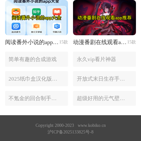
阅读番外小说的app大全
动漫番剧在线观看app推荐
15款
15款
简单有趣的合成游戏
永久vip看片神器
2025纸巾盒汉化版手游推荐
开放式末日生存手游合集
不氪金的回合制手游合集
超级好用的元气壁纸软件大全
Copyright 2000-2023 www.kobiko.cn
沪ICP备2025133825号-8