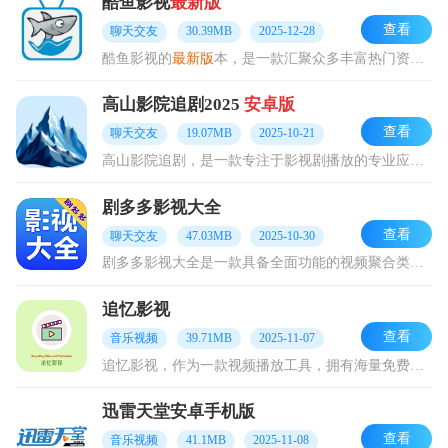
酷鱼影视
最新版
查看
聊天交友
30.39MB
2025-12-28
酷鱼影视的
最新版
本，是一款汇聚众多丰富热门资源的软件。其更新速度十分迅速，用户仅需输入不同关键词或剧名，就能轻松体验，快速找到自己感兴趣的影视内容。播放过程流畅
高山影院追剧2025
安卓版
查看
聊天交友
19.07MB
2025-10-21
高山影院追剧，是一款专注于影视剧播放的专业应用。借助它，能充分满足大家在影视追剧方面的服务需求。在这里，可为你呈现优质的播放内容，无论是热门电影、精彩综艺，亦或
剧多多影视大全
查看
聊天交友
47.03MB
2025-10-30
剧多多影视大全是一款具备全面功能的视频聚合类应用程序，始终致力于为用户供给丰富多样的影视观看服务。无论你想看热门电视剧、经典电影，亦或是充满趣味的综艺节目，甚至
追忆影视
查看
音乐视频
39.71MB
2025-11-07
追忆影视，作为一款视频播放工具，拥有海量免费影视资源，不仅汇聚各类影视，热门短剧也一应俱全。不管是重温经典老片，还是抢先观看新片，它都能满足你的需求。追忆影视的
迅雷天堂安卓手机版
查看
音乐视频
41.1MB
2025-11-08