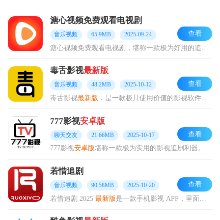
溏心视频免费观看电视剧
查看
音乐视频
65.9MB
2025-09-24
溏心视频免费观看电视剧，堪称一款极为好用的追剧神器。该软件拥有海量影视资源，电影、电视剧、动漫、综艺等各类内容一应俱全，并且会实时更新，重点是无需会员，完全免费
毒舌影视
最新版
查看
音乐视频
48.2MB
2025-10-12
毒舌影视
最新版
，是一款极具使用价值的影视软件。它不仅提供权威的影视评分与点评内容，还拥有各类影视资源以及热门影视推荐。尤为关键的是，其毒舌评价能让用户在观赏影视
777影视
安卓版
查看
聊天交友
21.66MB
2025-10-17
777影视
安卓版
堪称一款极为实用的影视追剧利器。只需输入关键词，就能迅速开启电视视频的浏览与播放之旅。它拥有多样的视频播放线路，可助力你快速进行视频搜索与播放，
若惜追剧
查看
音乐视频
90.58MB
2025-10-20
若惜追剧 2025
最新版
是一款手机影视 APP，里面汇聚了海量的影视剧资源，涵盖电影、电视剧、番剧等各类视频资源。进入相应频道点击即可播放，播放过程流畅，画质