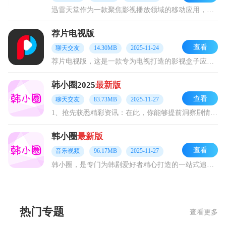
迅雷天堂作为一款聚焦影视播放领域的移动应用，与主打工具属性的迅雷形成了显著的互补态势。这款软件拥有极为丰富的1080P高清资源，播放过程稳定且流畅，还具备多线路
荐片电视版
查看
聊天交友
14.30MB
2025-11-24
荐片电视版，这是一款专为电视打造的影视盒子应用。借助它，您能浏览丰富全面的影视分类，无论何时何地，都能畅享出色的播放体验。对于影视爱好者而言，这款应用十分出色，
韩小圈2025
最新版
查看
聊天交友
83.73MB
2025-11-27
1、抢先获悉精彩资讯：在此，你能够提前洞察剧情发展方向，第一时间了解剧情最新动态。 2、智能记录，追剧必备：还会为你自动记录上次播放结束的点，再也不用
韩小圈
最新版
查看
音乐视频
96.17MB
2025-11-27
韩小圈，是专门为韩剧爱好者精心打造的一站式追剧平台。它汇聚了十大韩剧网站的资源，无论是最新的电视剧，还是经典的电影，亦或是热门的综艺，都能在这里找到。该平台与韩
热门专题
查看更多