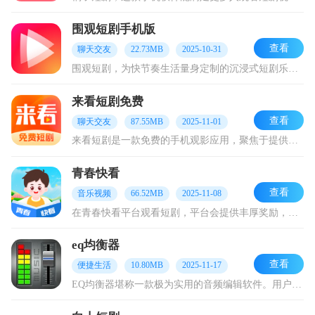
围观短剧手机版
查看
聊天交友
22.73MB
2025-10-31
围观短剧，为快节奏生活量身定制的沉浸式短剧乐园！这里网罗都市逆袭、悬疑烧脑等热门题材。每天超百部剧集新鲜上线，从此和剧荒说拜拜。独特零广告纯享模式，追剧毫无干扰
来看短剧免费
查看
聊天交友
87.55MB
2025-11-01
来看短剧是一款免费的手机观影应用，聚焦于提供海量优质短剧内容。它以短视频剧集这一新兴娱乐形态为核心，搭建起完整的内容生态体系。通过整合各类题材的精品短剧资源，并
青春快看
查看
音乐视频
66.52MB
2025-11-08
在青春快看平台观看短剧，平台会提供丰厚奖励，金币奖励随时能领取，充分满足大家追剧的趣味。这里网罗了轻松幽默、穿越刺激等多种题材的短剧，覆盖不同用户的娱乐偏好，打
eq均衡器
查看
便捷生活
10.80MB
2025-11-17
EQ均衡器堪称一款极为实用的音频编辑软件。用户能够直接在该软件中导入各类音频文件，在线完成编辑处理。它最大的优势在于，极大地降低了电池消耗，即便不借助电脑，也能