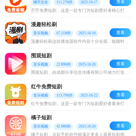
查看
聊天交友
111.27MB
2025-10-17
芒芒免费短剧，这是一款专门为短剧爱好者精心打造的免费观影平台。平台上汇聚了海量精彩短剧，题材极为丰富，无论是甜宠恋爱类，还是悬疑推理类，亦或是爆笑喜剧和热血逆袭
漫趣轻松刷
查看
音乐视频
67.21MB
2025-10-19
漫趣轻松刷这款播放器软件内容十分全面，能随时浏览。它采用免费追剧模式，大家参照榜单与首页资源推荐，很快就能发现心仪的短剧素材，一键观看超便捷，完全没有广告干扰，
围观短剧
查看
音乐视频
22.89MB
2025-10-20
围观短剧，由成都分享信息传播有限公司倾力打造，是一款专注于在线短剧观看的影音播放类软件。在这款软件里，为用户精心准备了丰富多样的短剧种类，涵盖都市、逆袭、言情、
红牛免费短剧
查看
音乐视频
113.79MB
2025-10-22
红牛免费短剧，这是一款专门为短剧爱好者量身打造的流媒体软件。它拥有海量高能的短剧资源，能让用户一刷就沉浸其中。此软件支持用户在碎片化时间里高效追剧，剧集分类十分
橘子短剧
查看
音乐视频
42.08MB
2025-10-24
橘子短剧，这款手机软件能满足更多人观看短剧视频的需求。平台上所有短剧资源持续更新，让你随时都能观赏到精彩剧集，尽享最佳播放效果。不仅如此，它还提供多种题材供你选