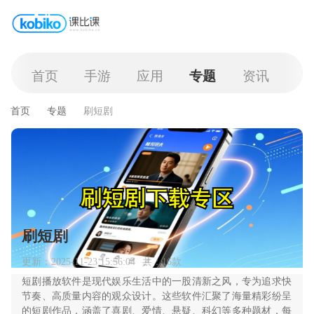
首页
手游
应用
专题
资讯
首页
专题
刷短剧
刷短剧
更新：2025-11-23 15:56:04
共：16款
短剧播放软件是现代娱乐生活中的一股清新之风，专为追求快
节奏、高质量内容的观众设计。这些软件汇聚了海量精彩纷呈
的短剧作品，涵盖了喜剧、爱情、悬疑、科幻等多种题材，每