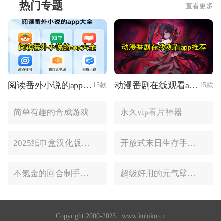
热门专题
查看更多
阅读番外小说的app大全
动漫番剧在线观看app推荐
15款
15款
简单有趣的合成游戏
永久vip看片神器
2025纸巾盒汉化版手游推荐
开放式末日生存手游合集
不氪金的回合制手游合集
超级好用的元气壁纸软件大全
Copyright 2000-2023 www.kobiko.cn