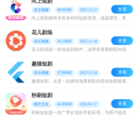
向上短剧
查看
音乐视频
80.81MB
2025-11-17
向上短剧拥有丰富多样的短剧资源，涵盖都市、青春、悬疑等各类题材。每部短剧都支持评论、收藏与分享功能。平台还能依据用户的观看偏好，智能且精准地推荐同类型短剧。无论
花儿剧场
查看
音乐视频
56.14MB
2025-11-18
花儿剧场是一款追短剧软件，这里有海量精彩内容分享，浏览起来轻松便捷。它整合了多元化素材，支持按分类或榜单筛选。所有短剧点开即可浏览，无需等待加载。你还能把喜欢的
趣猫短剧
查看
音乐视频
47.08MB
2025-11-18
趣猫短剧，这是一款拥有海量精彩内容的短剧观看软件，随时随地都能畅快欣赏。它采用简单的分类模式，让你完全不必为找素材发愁。而且，每部短剧都配有极为细致的剧情讲解，
秒刷短剧
查看
聊天交友
44.00MB
2026-01-17
秒刷短剧是一款广受欢迎的手机应用，为用户提供了丰富多样的短剧内容。无论是想放松娱乐还是寻求刺激的观众，都能在这个应用里找到自己钟爱的内容。该应用汇聚了喜剧、爱情