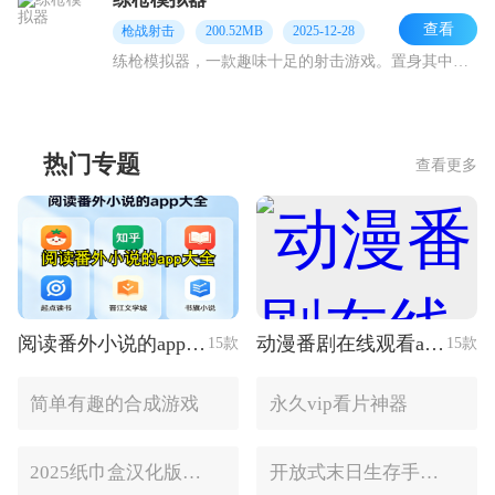
查看
枪战射击
200.52MB
2025-12-28
练枪模拟器，一款趣味十足的射击游戏。置身其中，你将深度沉浸于丰富多彩的枪械世界，尽情解锁各类枪支，亲身感受它们独一无二的性能与精准度。借助海量训练模式，无论是静
热门专题
查看更多
阅读番外小说的app大全
动漫番剧在线观看app推荐
15款
15款
简单有趣的合成游戏
永久vip看片神器
2025纸巾盒汉化版手游推荐
开放式末日生存手游合集