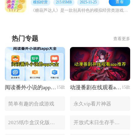
查看
模拟经营
215.05MB
2025-11-25
《糖葫芦达人》是一款别具特色的模拟经营类游戏。它有着极为可爱的画风设计，在游戏中，玩家能够解锁形形色色的水果，这些水果都能摇身一变，成为诱人的糖葫芦。玩家需要依
热门专题
查看更多
阅读番外小说的app大全
动漫番剧在线观看app推荐
15款
15款
简单有趣的合成游戏
永久vip看片神器
2025纸巾盒汉化版手游推荐
开放式末日生存手游合集