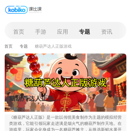
首页
手游
应用
专题
资讯
首页
专题
糖葫芦达人正版游戏
糖葫芦达人正版游戏
更新：2025-11-25 16:25:04
共：4款
《糖葫芦达人正版》是一款以传统美食制作为主题的模拟经营
类游戏，它能引领玩家走进满是烟火气的糖葫芦制作天地。在
游戏里，玩家会化身成为一名糖葫芦摊主，从挑选新鲜水果开