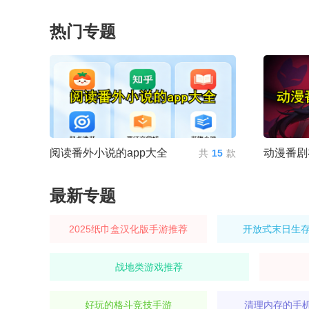
热门专题
阅读番外小说的app大全
动漫番剧
共
15
款
最新专题
2025纸巾盒汉化版手游推荐
开放式末日生
战地类游戏推荐
好玩的格斗竞技手游
清理内存的手机