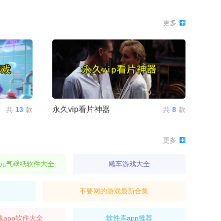
更多
永久vip看片神器
共
13
款
共
8
款
更多
元气壁纸软件大全
飚车游戏大全
不要网的游戏最新合集
账app软件大全
软件库app推荐