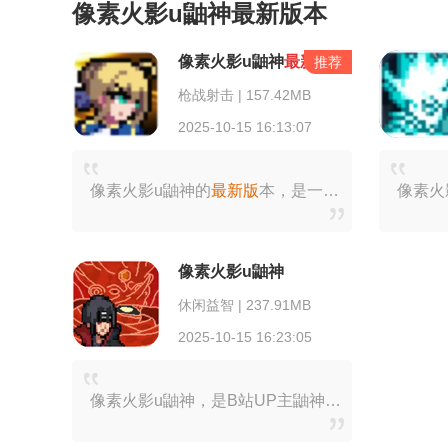
像素火影u鼬神最新版本
像素火影u鼬神
最新版
推荐
枪战射击 | 157.42MB
2025-10-15 16:13:07
像素火影u鼬神的
最新版
本，是一款玩起来趣味十足的掌上街机格斗游戏。在该游戏里，玩家会踏入一个危机四伏且充满冒险的忍者世界，展开探索与战斗。游戏背景高度还原至原始
像素火影u鼬神
休闲益智 | 237.91MB
2025-10-15 16:23:05
像素火影u鼬神，是B站UP主鼬神打造的一款火影忍者题材格斗游戏。在游戏里，我们可以看到众多火影忍者动画中的角色，像卡卡西、带土、波风水门、佐助、鸣人等等，玩家能