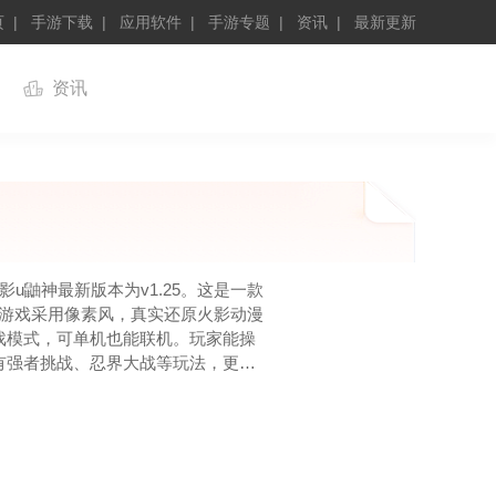
页
手游下载
应用软件
手游专题
资讯
最新更新
资讯
u鼬神最新版本为v1.25。这是一款
。游戏采用像素风，真实还原火影动漫
戏模式，可单机也能联机。玩家能操
有强者挑战、忍界大战等玩法，更新
火影迷和格斗游戏爱好者找回热血、