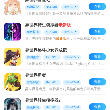
查看
休闲益智
30.39MB
2025-12-28
《异世界冒险记》是一款独具像素风格的冒险类游戏。在游戏里，玩家将化身为一名勇敢的冒险者，于神秘莫测的异世界开启惊险刺激的冒险旅程。游戏内存在大量可供互动的角色，
异世界转生模拟器
最新版
查看
角色扮演
54.72MB
2025-12-28
异世界转生模拟器的
最新版
本，是一款极富创意与想象力的剧情文字类游戏。在这款游戏里，玩家凭借文字的描述，仿佛能打破时空界限，开启一段奇幻与冒险交织的精彩旅程。玩家
异世界格斗少女养成记
查看
休闲益智
133.09MB
2026-07-05
《异世界格斗少女养成记（Isekai Fighting Girls）》是一款别具特色的横版动作冒险佳作。在游戏里，玩家将化身为穿越者，踏入一个全然陌生的异世界。
异世界勇者
查看
冒险解密
462.84MB
2025-12-28
异世界勇者是一款极具奇幻风格的角色扮演类手游。该游戏引领玩家踏入一个神秘莫测的异世界，玩家将化身为英勇无畏的勇者，开启拯救世界的冒险征程。在这个遍布未知与危机的
异世界转生模拟器2
查看
角色扮演
200.84MB
2025-12-28