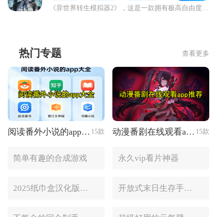
《异世界转生模拟器2》，这是一款拥有极高自由度的文字冒险游戏，同时它也是“异世界转生模拟器”系列的第二部佳作。在游戏里，充斥着大量随机事件，这些事件的影响极为深
热门专题
查看更多
阅读番外小说的app大全
动漫番剧在线观看app推荐
15款
15款
简单有趣的合成游戏
永久vip看片神器
2025纸巾盒汉化版手游推荐
开放式末日生存手游合集