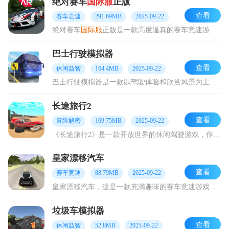
绝对赛车
国际服
正版
查看
赛车竞速
291.69MB
2025-09-22
绝对赛车
国际服
正版是一款高度逼真的赛车竞速游戏，英文名为Assoluto Racing。这款游戏采用了精细的物理引擎，不仅车辆设计得非常真实，道路建模与光影效果
巴士行驶模拟器
查看
休闲益智
164.4MB
2025-09-22
巴士行驶模拟器是一款以驾驶体验和欣赏风景为主的游戏，运用了先进的3D引擎来构建车辆模型，创造出精致的画面和全国各地的美景。这款游戏让玩家仿佛置身于真实的驾驶环境
长途旅行2
查看
冒险解密
169.75MB
2025-09-22
《长途旅行2》是一款开放世界的休闲驾驶游戏，作为《长途旅行》系列的最新作品，它不仅延续了前作的经典玩法，还通过全新的3D游戏引擎进行了升级，带来了更加精致的游戏
皇家漂移汽车
查看
赛车竞速
88.79MB
2025-09-22
皇家漂移汽车，这是一款充满趣味的赛车竞速游戏。游戏里，玩家能从众多不同类型的赛车中自由挑选。丰富多样的场景赛道，正等待着玩家前来挑战。玩家可通过不断闯关获取赛车
垃圾车模拟器
查看
休闲益智
52.8MB
2025-09-22