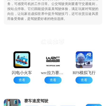
务，可感受司机的工作日常。公交驾驶类则要遵守交通规则，
按站点停靠。它们因能提供逼真驾驶体验，满足玩家对驾驶的
向往，让玩家在虚拟世界中提升驾驶技巧，还可欣赏沿途风景
而备受青睐，是驾驶爱好者的绝佳选择。
编辑推荐
闪电小火车
wrc拉力赛游戏手机版
RFS模拟飞行
查看
查看
查看
赛车速度驾驶