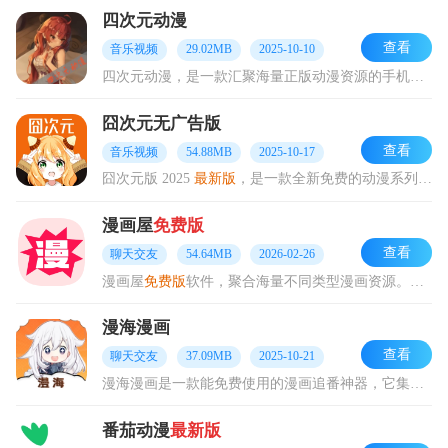
四次元动漫
查看
音乐视频
29.02MB
2025-10-10
四次元动漫，是一款汇聚海量正版动漫资源的手机追番神器。其首页每日都会更新并推荐热门动漫番剧，全方位满足不同追番爱好者的需求。当你遭遇剧荒，或是渴望寻觅新番时，不
囧次元无广告版
查看
音乐视频
54.88MB
2025-10-17
囧次元版 2025
最新版
，是一款全新免费的动漫系列软件，能带来全面升级的使用体验。囧次元汇聚了海量不同类型、令人热血沸腾的动漫，全方位满足各类动漫迷的需求。只
漫画屋
免费版
查看
聊天交友
54.64MB
2026-02-26
漫画屋
免费版
软件，聚合海量不同类型漫画资源。它具备一键搜索功能，只需输入检索关键词，就能迅速定位心仪的漫画作品。以极为简便的方式开启漫画阅读浏览之旅，阅读进度还
漫海漫画
查看
聊天交友
37.09MB
2025-10-21
漫海漫画是一款能免费使用的漫画追番神器，它集合了海量热门漫画作品，为用户打造了一个优质的追番平台。在这里，各种题材的漫画应有尽有，用户可免费开启漫画阅读浏览之旅
番茄动漫
最新版