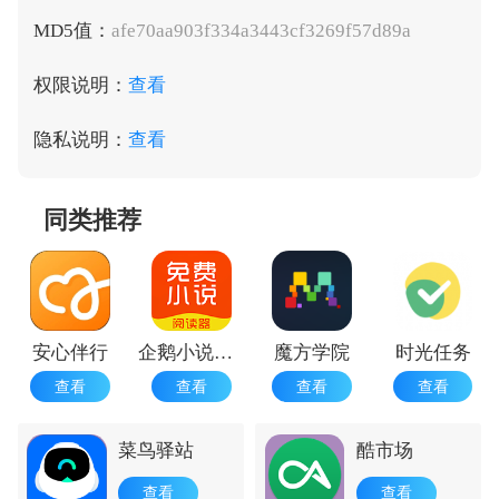
MD5值：
afe70aa903f334a3443cf3269f57d89a
权限说明：
查看
隐私说明：
查看
同类推荐
安心伴行
企鹅小说阅读器
魔方学院
时光任务
查看
查看
查看
查看
菜鸟驿站
酷市场
查看
查看