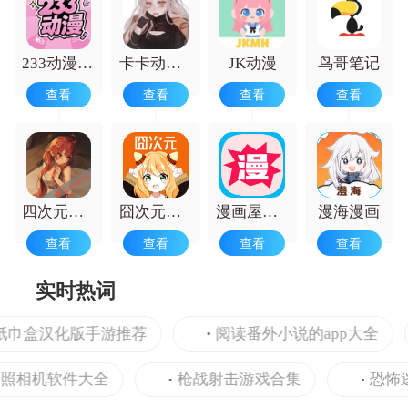
233动漫正版
卡卡动漫手机版
JK动漫
鸟哥笔记
查看
查看
查看
查看
四次元动漫
囧次元无广告版
漫画屋免费版
漫海漫画
查看
查看
查看
查看
实时热词
巾盒汉化版手游推荐
阅读番外小说的app大全
相机软件大全
枪战射击游戏合集
恐怖逃生