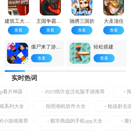
建筑工大战僵尸
王国争霸中文版
驰骋三国折
大圣顶住
查看
查看
查看
查看
僵尸来了游戏
轻松搭建
手机版
查看
查看
实时热词
p看片神器
2025纸巾盒汉化版手游推荐
阅读
系列大全
拍照相机软件大全
枪战射击游
小游戏推荐
都市商战的手机app大全
瘦身食