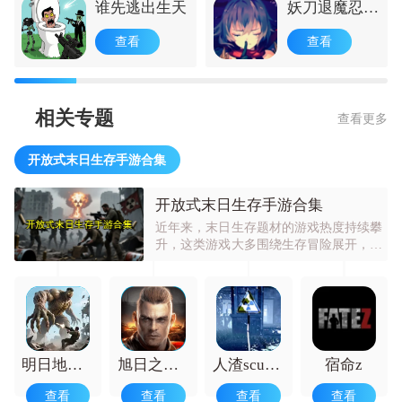
谁先逃出生天
妖刀退魔忍手
机版
查看
查看
相关专题
查看更多
开放式末日生存手游合集
开放式末日生存手游合集
近年来，末日生存题材的游戏热度持续攀
升，这类游戏大多围绕生存冒险展开，玩
家需要在病毒横行的末世里躲避感染，同
时还要提防丧尸的追击。随着开放世界玩
法的不断成熟，不少开放世界丧尸题材的
游戏也陆续推出。在这类游戏中，玩家需
要在这样的环境里生存。
明日地平线正版
旭日之城手机版
人渣scum生存
宿命z
查看
查看
查看
查看