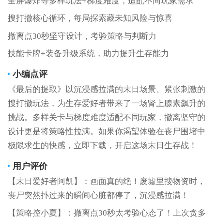
全屏爆炸等多样玩法+梯度难度，适配不同玩家需求
搜打撤核心循环，每局探索藏未知风险与惊喜
撤离点30秒坚守设计，考验策略与判断力
技能卡牌+装备升级系统，助力提升生存能力
小编点评
《最后的提取》以沉浸感拉满的末日场景、紧张刺激的
搜打撤玩法，为生存爱好者带来了一场肾上腺素飙升的
挑战。多样关卡与梯度难度适配不同玩家，撤离坚守的
设计更是将策略性拉满。如果你渴望体验在丧尸围堵中
极限求生的快感，立即下载，开启这场末日生存战！
用户评价
【末日爱好者阿凯】：画面真的绝！废墟里搜物资时，
丧尸突然扑过来的瞬间心脏都停了，沉浸感拉满！
【策略控小夏】：撤离点30秒太考验心态了！上次贪多