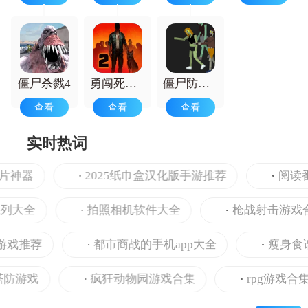
僵尸杀戮4
勇闯死人谷2
僵尸防御战
查看
查看
查看
实时热词
神器
2025纸巾盒汉化版手游推荐
阅读番外
大全
拍照相机软件大全
枪战射击游戏合集
推荐
都市商战的手机app大全
瘦身食谱的手
游戏
疯狂动物园游戏合集
rpg游戏合集