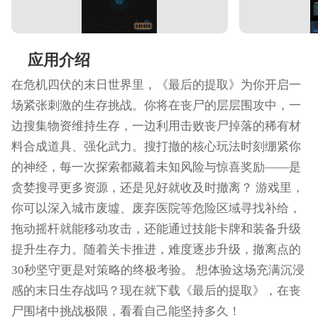
应用介绍
在危机四伏的末日世界里，《最后的提取》为你开启一
场紧张刺激的生存挑战。你将在丧尸的层层围攻中，一
边搜集物资维持生存，一边利用击败丧尸掉落的稀有材
料合成道具、强化武力。搜打撤的核心玩法时刻绷紧你
的神经，每一次探索都藏着未知风险与惊喜奖励——是
贪婪搜寻更多资源，还是见好就收及时撤离？ 游戏里，
你可以深入城市废墟、废弃医院等危险区域寻找补给，
拖动摇杆就能移动攻击，还能通过技能卡牌和装备升级
提升生存力。随着关卡推进，难度逐步升级，撤离点的
30秒坚守更是对策略的终极考验。 想体验这场充满沉浸
感的末日生存战吗？现在就下载《最后的提取》，在丧
尸围堵中挑战极限，看看自己能坚持多久！