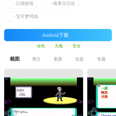
口袋妖怪
格查尔汉化
宝可梦对战
Android下载
绿色
无毒
安全
截图
简介
更新
信息
专题