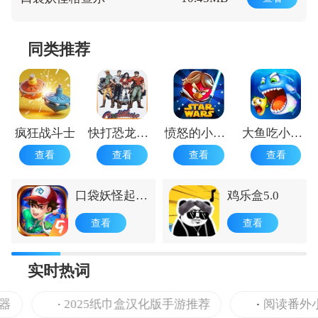
同类推荐
疯狂战斗士
快打恐龙正版
愤怒的小鸟星球大战1.9.25
大鱼吃小鱼游戏手机版 手机版
查看
查看
查看
查看
口袋妖怪起源
鸡乐盒5.0
心金安卓版
查看
查看
实时热词
2025纸巾盒汉化版手游推荐
阅读番外小说