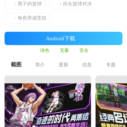
黑子的篮球
街头篮球对决
角色养成竞技
Android下载
绿色
无毒
安全
截图
简介
更新
信息
专题