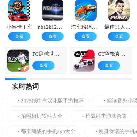
小猴卡丁车
nba2k12中文版免安装
汽车粉碎暴徒
最佳11人游戏
查看
查看
查看
查看
FC足球世界
GT争锋真实
手机版
竞速手机版
查看
查看
实时热词
2025纸巾盒汉化版手游推荐
阅读番外小说的
拍照相机软件大全
枪战射击游戏合集
都市商战的手机app大全
瘦身食谱的手机a