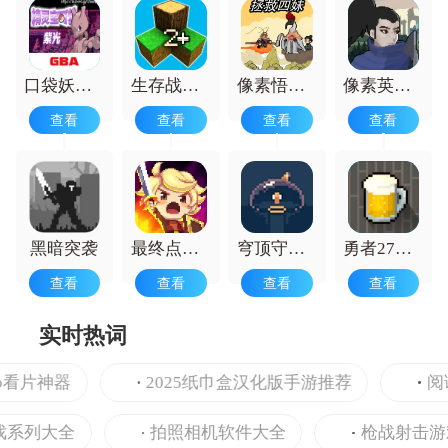
口袋妖怪紫光游戏
生存战争2免费版
像素悟空闯关日记
像素英雄联盟
查看
查看
查看
查看
黑暗突袭
最终点击幻想
穹顶守护者
勇者27岁单身汉化版
查看
查看
查看
查看
实时热词
看片神器
2025纸巾盒汉化版手游推荐
阅读番
列大全
拍照相机软件大全
枪战射击游戏