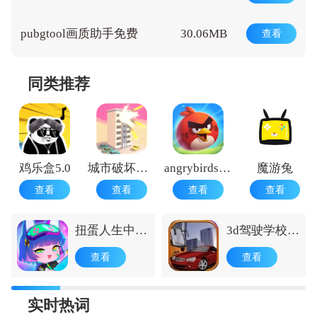
pubgtool画质助手免费
30.06MB
查看
同类推荐
鸡乐盒5.0
城市破坏者免费版
angrybirds2国际版
魔游兔
查看
查看
查看
查看
扭蛋人生中文
3d驾驶学校中
版最新版
文版
查看
查看
实时热词