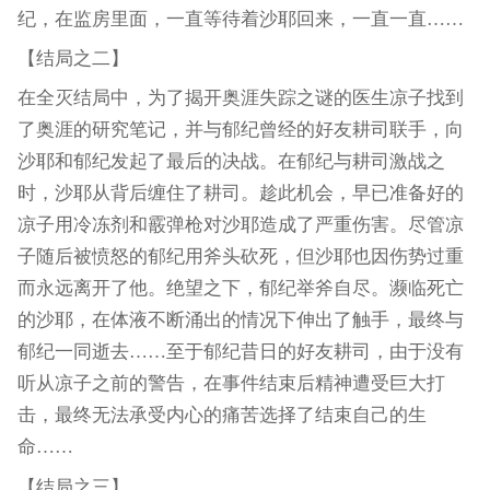
纪，在监房里面，一直等待着沙耶回来，一直一直……
【结局之二】
在全灭结局中，为了揭开奥涯失踪之谜的医生凉子找到
了奥涯的研究笔记，并与郁纪曾经的好友耕司联手，向
沙耶和郁纪发起了最后的决战。在郁纪与耕司激战之
时，沙耶从背后缠住了耕司。趁此机会，早已准备好的
凉子用冷冻剂和霰弹枪对沙耶造成了严重伤害。尽管凉
子随后被愤怒的郁纪用斧头砍死，但沙耶也因伤势过重
而永远离开了他。绝望之下，郁纪举斧自尽。濒临死亡
的沙耶，在体液不断涌出的情况下伸出了触手，最终与
郁纪一同逝去……至于郁纪昔日的好友耕司，由于没有
听从凉子之前的警告，在事件结束后精神遭受巨大打
击，最终无法承受内心的痛苦选择了结束自己的生
命……
【结局之三】