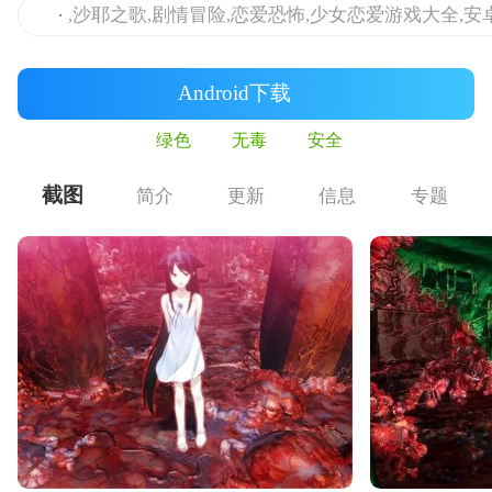
,沙耶之歌,剧情冒险,恋爱恐怖,少女恋爱游戏大全,
Android下载
绿色
无毒
安全
截图
简介
更新
信息
专题