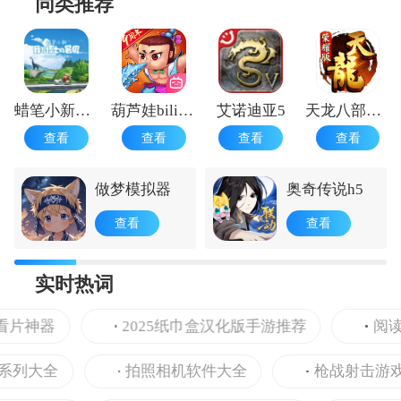
同类推荐
蜡笔小新我与博士的暑假中文版
葫芦娃bilibili版
艾诺迪亚5
天龙八部荣耀版游戏
查看
查看
查看
查看
做梦模拟器
奥奇传说h5
查看
查看
实时热词
片神器
2025纸巾盒汉化版手游推荐
阅读番
列大全
拍照相机软件大全
枪战射击游戏合