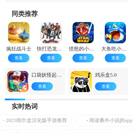
同类推荐
疯狂战斗士
快打恐龙正版
愤怒的小鸟星球大战1.9.25
大鱼吃小鱼游戏手机版 手机版
查看
查看
查看
查看
口袋妖怪起源
鸡乐盒5.0
心金安卓版
查看
查看
实时热词
2025纸巾盒汉化版手游推荐
阅读番外小说的app大