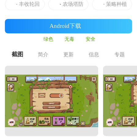
丰收轮回
农场塔防
策略种植
Android下载
绿色
无毒
安全
截图
简介
更新
信息
专题