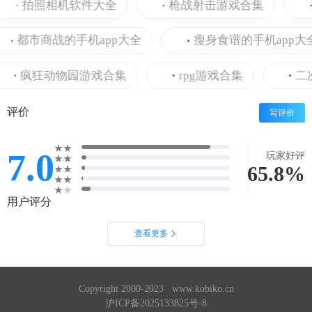
拍照相机软件大全
枪战射击游戏合集
恐
都市商战的手机app大全
瘦身食谱的手机app大全
疯狂动物园游戏合集
rpg游戏合集
二次
评价
写评价
7.0
玩家好评
65.8%
用户评分
查看更多
Copyright 2000-2023 www.kobiko.cn
沪ICP备2025133825号-8