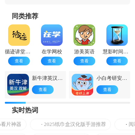
同类推荐
循迹讲堂手机版
在学网校
游美英语
慧影时间流安卓版
查看
查看
查看
查看
新牛津英汉大
小白考研安卓
词典
版
查看
查看
实时热词
p看片神器
2025纸巾盒汉化版手游推荐
阅读