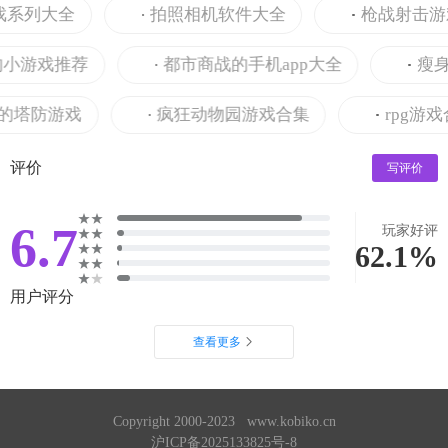
系列大全
拍照相机软件大全
枪战射击游戏
小游戏推荐
都市商战的手机app大全
瘦身食
塔防游戏
疯狂动物园游戏合集
rpg游戏合
评价
写评价
6.7
玩家好评
62.1%
用户评分
查看更多
Copyright 2000-2023 www.kobiko.cn
沪ICP备2025133825号-8