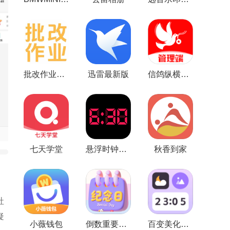
批改作业兼职平台
迅雷最新版
信鸽纵横管理端免费版
七天学堂
悬浮时钟免费版
秋香到家
社
疑
小薇钱包
倒数重要纪念日
百变美化主题