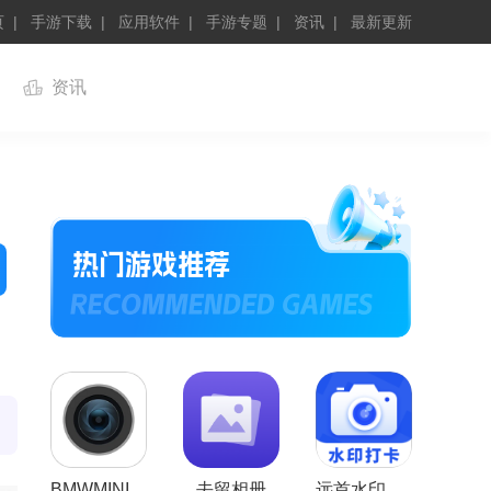
页
手游下载
应用软件
手游专题
资讯
最新更新
资讯
BMWMINI睿眼行车记录仪
去留相册
远首水印相机