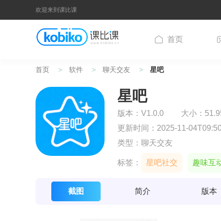
欢迎来到课比课
首页
首页
软件
聊天交友
星吧
星吧
版本：
V1.0.0
大小：51.9
更新时间：2025-11-04T09:50
类型：聊天交友
标签：
星吧社交
趣味互
截图
简介
版本