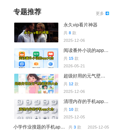
专题推荐
更多
永久vip看片神器
共
8
款
2025-12-06
阅读番外小说的app大全
共
15
款
2026-05-21
超级好用的元气壁纸软件大全
共
12
款
2025-12-06
清理内存的手机app大全
共
10
款
2025-12-05
小学作业搜题的手机app大全
共
3
款
2025-12-05