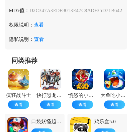
MD5值：
D2C347A3EDE9013E47C8ADF35D71B642
权限说明：
查看
隐私说明：
查看
同类推荐
疯狂战斗士
快打恐龙正版
愤怒的小鸟星球大战1.9.25
大鱼吃小鱼游戏手机版 手机版
查看
查看
查看
查看
口袋妖怪起源
鸡乐盒5.0
心金安卓版