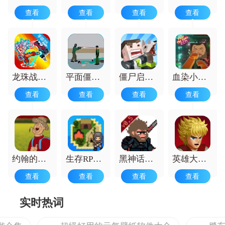
力，获得不同的游戏乐趣，满足多元游戏
查看
查看
查看
查看
需求。
龙珠战士超神之战
平面僵尸射击
僵尸启示录和生存中文版
血染小镇安卓版
查看
查看
查看
查看
约翰的农场正版
生存RPG开放世界
黑神话像素版
英雄大作战x正版
查看
查看
查看
查看
实时热词