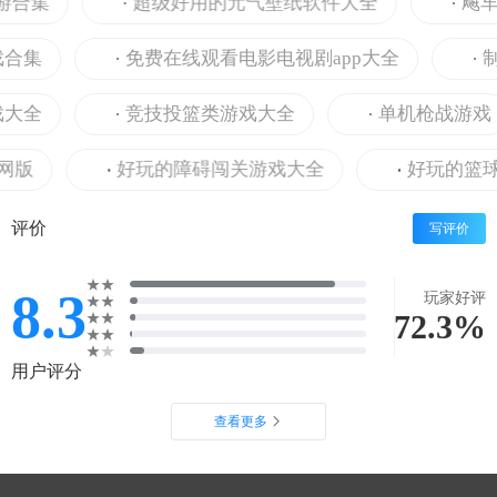
合集
超级好用的元气壁纸软件大全
飚车游
集
免费在线观看电影电视剧app大全
制作
全
竞技投篮类游戏大全
单机枪战游戏
网版
好玩的障碍闯关游戏大全
好玩的篮球
评价
写评价
8.3
玩家好评
72.3%
用户评分
查看更多