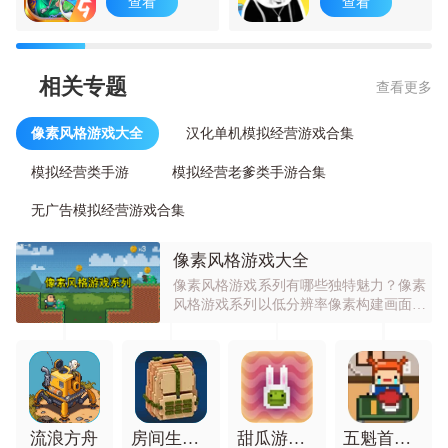
查看
查看
相关专题
查看更多
像素风格游戏大全
汉化单机模拟经营游戏合集
模拟经营类手游
模拟经营老爹类手游合集
无广告模拟经营游戏合集
像素风格游戏大全
像素风格游戏系列有哪些独特魅力？像素
风格游戏系列以低分辨率像素构建画面，
有复古、简约等艺术风格。常见分类有冒
险类、模拟经营类、动作格斗类、角色扮
演类等。其特点是画面简洁但游戏性丰
富，操作通常简单直观。因能营造怀旧氛
围、激发创造力，且开发成本低使玩法创
新更丰富而受欢迎。可让玩家在简单的画
面中体验丰富玩法，锻炼思维与操作能
流浪方舟
房间生存游戏
甜瓜游乐场28.5.3国际服(MelonSandbox)
五魁首我的留学生活