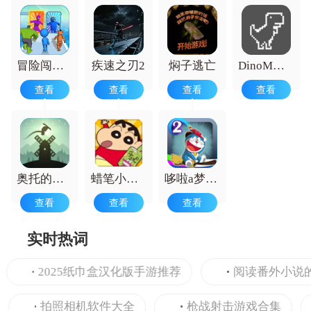
冒险闯关派对
疾速之刃2
焖子逃亡
DinoM小恐龙
查看
查看
查看
查看
奥托的冒险
蜡笔小新春日宴
哆啦a梦世界中文正版
查看
查看
查看
实时热词
2025纸巾盒汉化版手游推荐
阅读番外小说的ap
拍照相机软件大全
枪战射击游戏合集