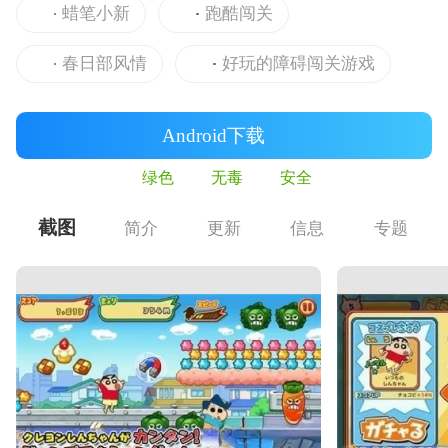
蜡笔小新
跑酷闯关
春日部风情
好玩的障碍闯关游戏
Android下载
绿色
无毒
安全
截图
简介
更新
信息
专题