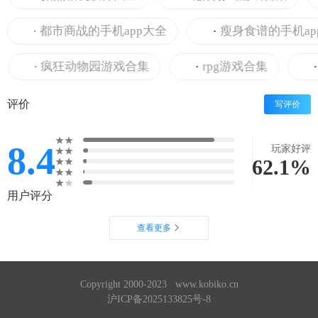
都市商战的手机app大全
瘦身食谱的手机app大
疯狂动物园游戏合集
rpg游戏合集
二
评价
写评价
8.4
玩家好评
62.1%
用户评分
查看更多
Copyright 2000-2023 www.kobiko.cn
沪ICP备2025133825号-8