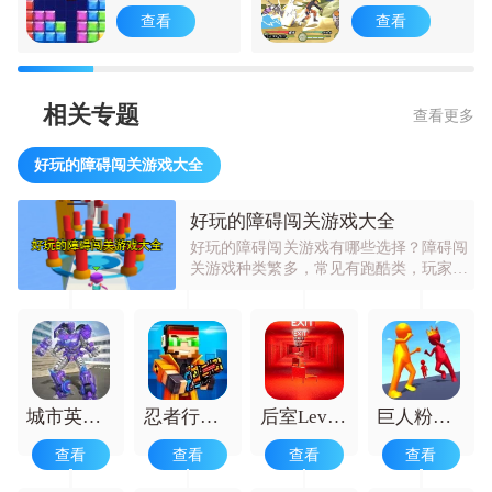
觉醒3汉化版
查看
查看
相关专题
查看更多
好玩的障碍闯关游戏大全
好玩的障碍闯关游戏大全
好玩的障碍闯关游戏有哪些选择？障碍闯
关游戏种类繁多，常见有跑酷类，玩家要
在高速移动中躲避障碍；平台跳跃类，需
操控角色在不同平台间跳跃避障；还有解
谜闯关类，要靠破解谜题来通过障碍关
卡。它们因能带来紧张刺激的挑战感和通
关成就感而受喜爱。可锻炼玩家的反应速
度、手眼协调和逻辑思维能力，让玩家在
挑战中释放压力，享受攻克难关的喜悦，
城市英雄机甲救援
忍者行动队1.0.5
后室Level不想死就快跑
巨人粉碎吧
适合不同年龄段玩家在休闲时光体验。
查看
查看
查看
查看