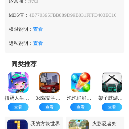
运营商：
未知
MD5值：
4B770395FBB889D99B031FFFD403EC16
权限说明：
查看
隐私说明：
查看
同类推荐
扭蛋人生中文版最新版
3d驾驶学校中文版
泡泡消消乐免费
架子鼓游戏手机版
查看
查看
查看
查看
我的方块世界
火影忍者究极