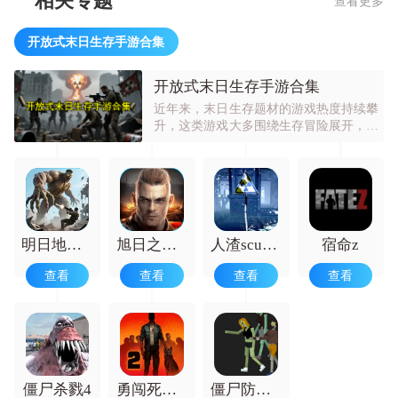
相关专题
查看更多
开放式末日生存手游合集
开放式末日生存手游合集
近年来，末日生存题材的游戏热度持续攀
升，这类游戏大多围绕生存冒险展开，玩
家需要在病毒横行的末世里躲避感染，同
时还要提防丧尸的追击。随着开放世界玩
法的不断成熟，不少开放世界丧尸题材的
游戏也陆续推出。在这类游戏中，玩家需
要在这样的环境里生存。
明日地平线正版
旭日之城手机版
人渣scum生存
宿命z
查看
查看
查看
查看
僵尸杀戮4
勇闯死人谷2
僵尸防御战