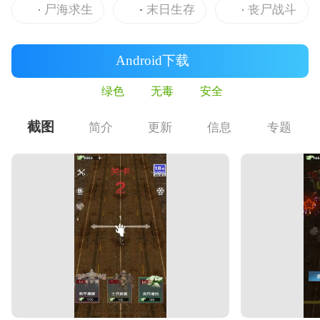
尸海求生
末日生存
丧尸战斗
Android下载
绿色
无毒
安全
截图
简介
更新
信息
专题