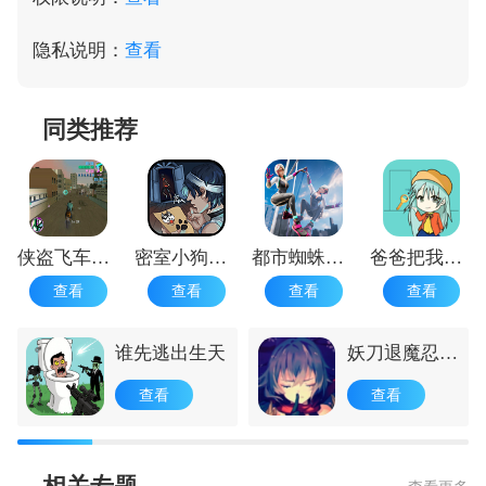
隐私说明：
查看
同类推荐
侠盗飞车罪恶都市免费
密室小狗失踪案
都市蜘蛛飞人
爸爸把我锁在家里了
查看
查看
查看
查看
谁先逃出生天
妖刀退魔忍手
机版
查看
查看