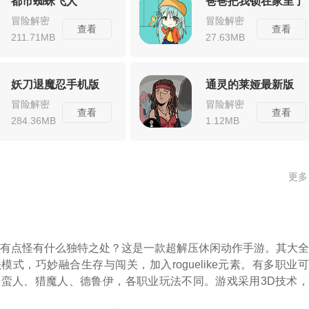
都市蜘蛛飞人
爸爸把我锁在家里了
冒险解密
冒险解密
查看
查看
211.71MB
27.63MB
妖刀退魔忍手机版
通灵的莱娅最新版
冒险解密
冒险解密
查看
查看
284.36MB
1.12MB
更多
有点怪有什么独特之处？这是一款超解压休闲动作手游。其大全
模式，巧妙融合生存与闯关，加入roguelike元素。有多职业
蛮人、猎魔人、德鲁伊，各职业玩法不同。游戏采用3D技术，
怪物逼真，还有丰富社交系统和多样玩法，如汹涌怪潮、无限挑