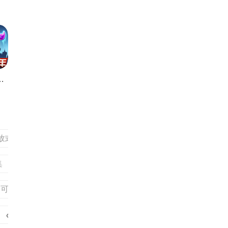
怪国际服中文版
末日生存手游合集
不氪金的回合制手游合集
战争策略类游戏合集
免费在线观看电影电视
手机上打台球的游戏大全
涂色益智类游戏大全
bomtoon官网版
好玩的障碍闯关游戏大全