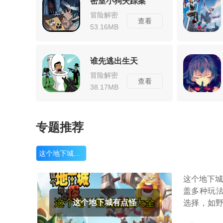
密室小狗失踪案
冒险解密
查看
53.16MB
谁先逃出生天
冒险解密
查看
38.17MB
专题推荐
这个地下城有点怪
这个地下城
盖多种玩法
这个地下城有点怪
选择，如野
景精美，