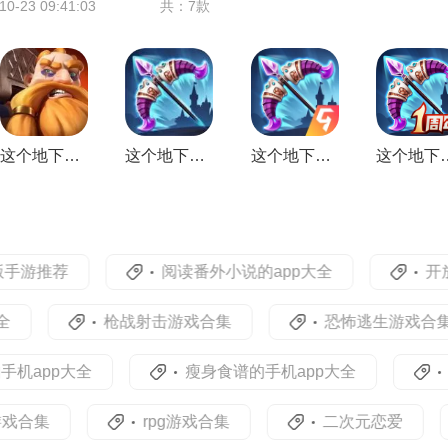
-23 09:41:03
共：7款
带来丰富新颖的冒险体验。
这个地下城有点怪
这个地下城有点怪安卓版
这个地下城有点怪国际服
这个地下城有点
游推荐
阅读番外小说的app大全
开放式
枪战射击游戏合集
恐怖逃生游戏合集
pp大全
瘦身食谱的手机app大全
可以
集
rpg游戏合集
二次元恋爱