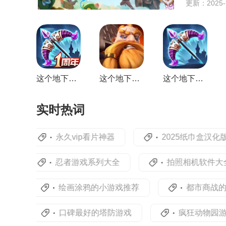
更新：2025-10
等，给玩家
这个地下城有点怪手机版
这个地下城有点怪游戏正版
这个地下城有点怪最新版
实时热词
永久vip看片神器
2025纸巾盒汉化版手
忍者游戏系列大全
拍照相机软件大全
绘画涂鸦的小游戏推荐
都市商战的手机a
口碑最好的塔防游戏
疯狂动物园游戏合