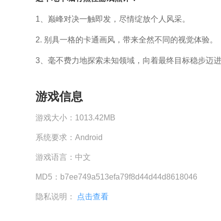
1、巅峰对决一触即发，尽情绽放个人风采。
2. 别具一格的卡通画风，带来全然不同的视觉体验。
3、毫不费力地探索未知领域，向着最终目标稳步迈
游戏信息
游戏大小：
1013.42MB
系统要求：
Android
游戏语言：
中文
MD5：
b7ee749a513efa79f8d44d44d8618046
隐私说明：
点击查看