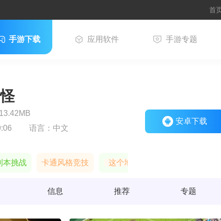
首
手游下载
应用软件
手游专题
怪
3.42MB
安卓下载
:06
语言：
中文
副本挑战
卡通风格竞技
这个地下城有点怪
信息
推荐
专题