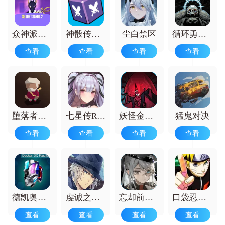
展现策略智慧，搭配精彩剧情，带来视觉
和策略的双重享受。
众神派对国际服(Dislyte) 安卓版
神骰传说完整版
尘白禁区
循环勇士手机版
查看
查看
查看
查看
堕落者的遗物最新版
七星传ReRISE
妖怪金手指
猛鬼对决
查看
查看
查看
查看
德凯奥特曼模拟器
虔诚之花的晚钟
忘却前夜正版
口袋忍者最新版
查看
查看
查看
查看