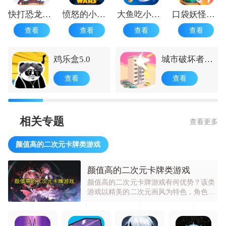
快打恐龙正版
愤怒的小鸟星球大战1.9.25
大鱼吃小鱼游戏手机版 手机版
口袋妖怪起源心金安卓版
查看
查看
查看
查看
鸡乐盒5.0
城市破坏者免
费版
查看
查看
相关专题
查看更多
颜值高的二次元卡牌类游戏
颜值高的二次元卡牌类游戏
颜值高的二次元卡牌游戏有何优势？该类
游戏以精美的二次元画风为特色，角色立
绘精致，形象设计独特。有丰富的卡牌收
集和养成系统，玩家可组建强力卡组进行
战斗。融入策略元素，在 PVP 和 PVE 中