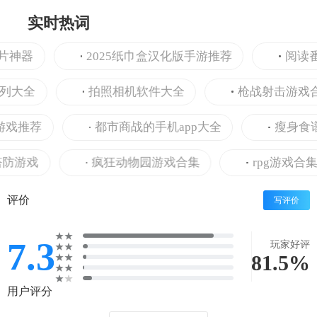
实时热词
神器
2025纸巾盒汉化版手游推荐
阅读番外
大全
拍照相机软件大全
枪战射击游戏合集
推荐
都市商战的手机app大全
瘦身食谱的手
游戏
疯狂动物园游戏合集
rpg游戏合集
评价
写评价
7.3
玩家好评
81.5%
用户评分