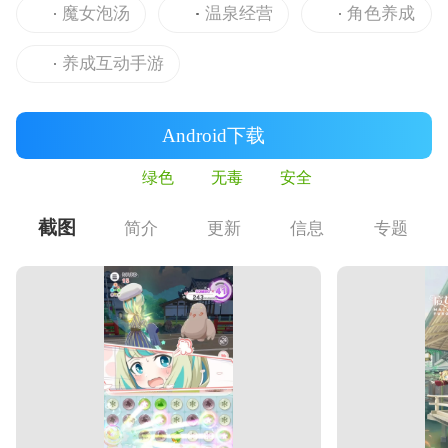
魔女泡汤
温泉经营
角色养成
养成互动手游
Android下载
绿色
无毒
安全
截图
简介
更新
信息
专题