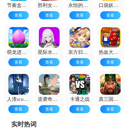
色，获得成就感与满足感，还能锻炼策略
节奏盒子(Finalwish)
胜利女神NIKKE国际服
永恒的赛妮亚雨后的紫阳花正式版
口袋妖怪的世界
规划能力，体验丰富剧情，收获社交乐
查看
查看
查看
查看
趣。
萌龙进化论
星际水手手机版
东方归言录最新版
热血大乱斗功夫街头之战
查看
查看
查看
查看
人渣scum生存
逆袭奇遇记最新版
卡通之战
真三国快打游戏
查看
查看
查看
查看
实时热词