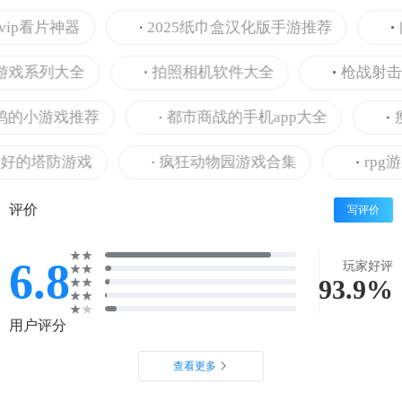
ip看片神器
2025纸巾盒汉化版手游推荐
阅
戏系列大全
拍照相机软件大全
枪战射击游
的小游戏推荐
都市商战的手机app大全
瘦身
的塔防游戏
疯狂动物园游戏合集
rpg游
评价
写评价
6.8
玩家好评
93.9%
用户评分
查看更多