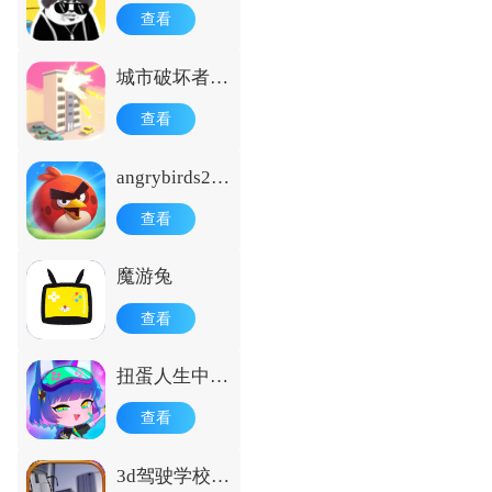
查看
城市破坏者免
费版
查看
angrybirds2国
际版
查看
魔游兔
查看
扭蛋人生中文
版最新版
查看
3d驾驶学校中