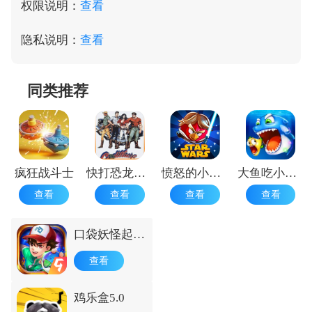
权限说明：
查看
隐私说明：
查看
同类推荐
疯狂战斗士
快打恐龙正版
愤怒的小鸟星球大战1.9.25
大鱼吃小鱼游戏手机版 手机版
查看
查看
查看
查看
口袋妖怪起源
心金安卓版
查看
鸡乐盒5.0