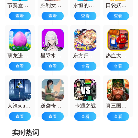
色，获得成就感与满足感，还能锻炼策略
节奏盒子(Finalwish)
胜利女神NIKKE国际服
永恒的赛妮亚雨后的紫阳花正式版
口袋妖怪的世界
规划能力，体验丰富剧情，收获社交乐
查看
查看
查看
查看
趣。
萌龙进化论
星际水手手机版
东方归言录最新版
热血大乱斗功夫街头之战
查看
查看
查看
查看
人渣scum生存
逆袭奇遇记最新版
卡通之战
真三国快打游戏
查看
查看
查看
查看
实时热词