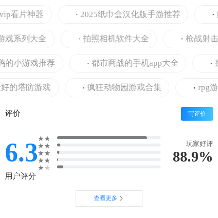
p看片神器
2025纸巾盒汉化版手游推荐
阅
系列大全
拍照相机软件大全
枪战射击游
小游戏推荐
都市商战的手机app大全
瘦身
的塔防游戏
疯狂动物园游戏合集
rpg游戏
评价
写评价
6.3
玩家好评
88.9%
用户评分
查看更多