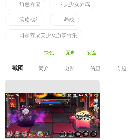
角色养成
美少女养成
策略战斗
养成
日系养成美少女游戏合集
绿色
无毒
安全
截图
简介
更新
信息
专题