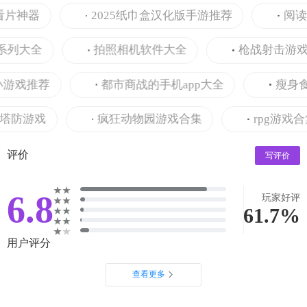
片神器
2025纸巾盒汉化版手游推荐
阅读番
列大全
拍照相机软件大全
枪战射击游戏合
戏推荐
都市商战的手机app大全
瘦身食谱的
防游戏
疯狂动物园游戏合集
rpg游戏合集
评价
写评价
6.8
玩家好评
61.7%
用户评分
查看更多