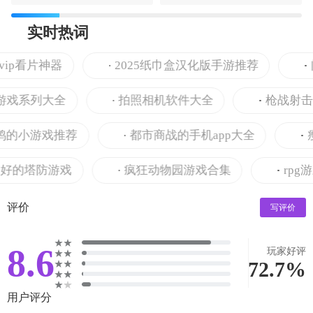
实时热词
ip看片神器
2025纸巾盒汉化版手游推荐
阅
戏系列大全
拍照相机软件大全
枪战射击游
的小游戏推荐
都市商战的手机app大全
瘦身
的塔防游戏
疯狂动物园游戏合集
rpg游
评价
写评价
8.6
玩家好评
72.7%
用户评分