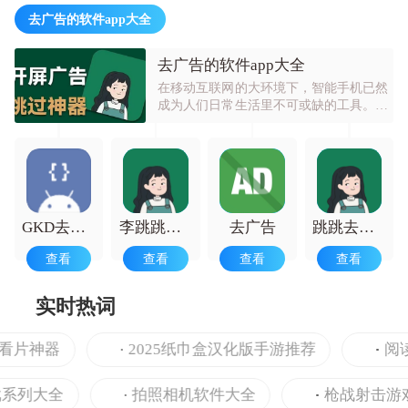
去广告的软件app大全
去广告的软件app大全
在移动互联网的大环境下，智能手机已然
成为人们日常生活里不可或缺的工具。然
而，各类应用频繁弹出的启动页广告，正
渐渐演变成用户使用过程中的常见烦恼。
去广告类工具诞生了，在这个合集中你可
以尽情挑选。
GKD去广告神器
李跳跳波吉bete beta
去广告
跳跳去广告
查看
查看
查看
查看
实时热词
看片神器
2025纸巾盒汉化版手游推荐
阅读
系列大全
拍照相机软件大全
枪战射击游戏