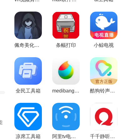
佩奇美化包apk
条幅打印
小鲸电视
全民工具箱
medibangpaint绘画
酷狗铃声免费版
能
凉席工具箱
阿里tv电视版
千千静听手机版