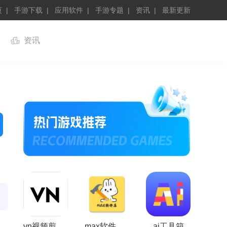
页
手游下载
应用软件
手游专题
资讯
最新更新
资讯
看动漫全免费的平台推荐
高清动漫播放免费软件合集
vn视频剪辑软件汉化版
max软件库最新版
ai工具箱