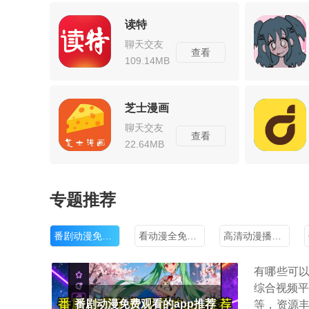
读特
聊天交友
查看
109.14MB
芝士漫画
聊天交友
查看
22.64MB
专题推荐
番剧动漫免费观看的app推荐
看动漫全免费的平台推荐
高清动漫播放免费软件合集
有哪些可以
综合视频平
番剧动漫免费观看的app推荐
等，资源丰