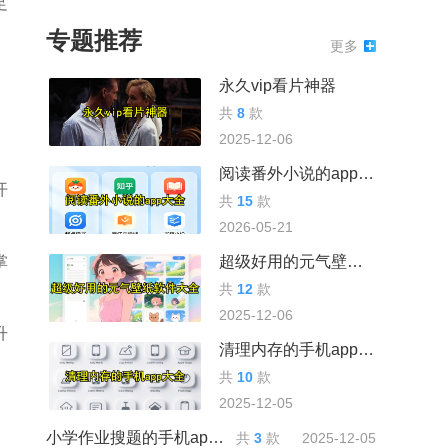
足
专题推荐
更多
永久vip看片神器
共
8
款
、
2025-12-06
阅读番外小说的app大全
开
共
15
款
2026-05-21
掌
超级好用的元气壁纸软件大全
共
12
款
2025-12-06
升
清理内存的手机app大全
共
10
款
2025-12-05
小学作业搜题的手机app大全
共
3
款
2025-12-05