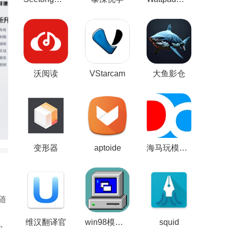
沃阅读
VStarcam
大鱼影仓
变形器
aptoide
海马玩模拟器
随
维汉翻译官
win98模拟器
squid