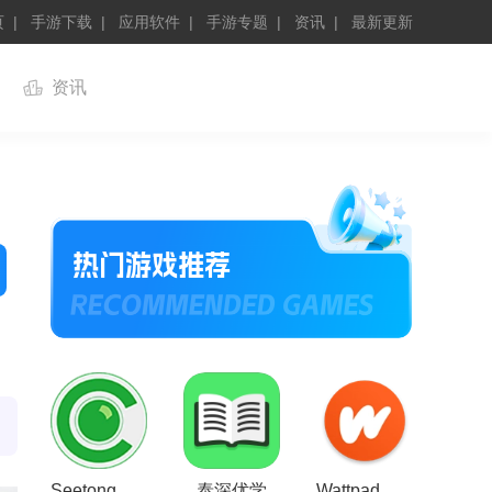
页
手游下载
应用软件
手游专题
资讯
最新更新
资讯
Seetong正版
泰深优学
Wattpad安卓版