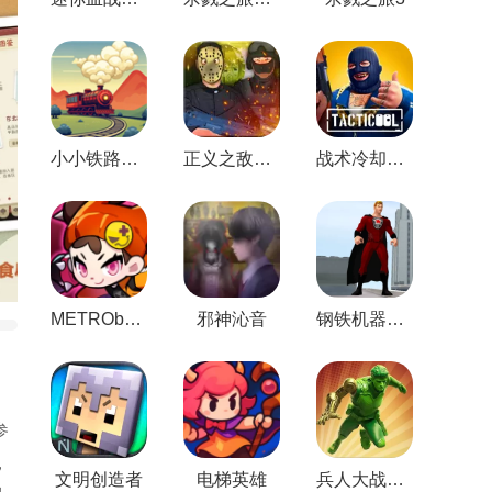
小小铁路内购最新版
正义之敌3中文版
战术冷却2025年最新版
METRObyss最新版
邪神沁音
钢铁机器人英雄
参
，
文明创造者
电梯英雄
兵人大战战争策略模拟器