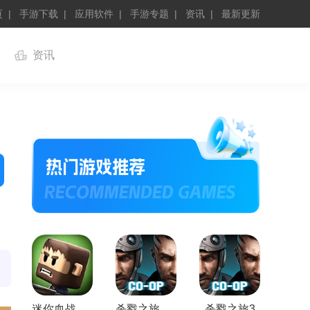
页
手游下载
应用软件
手游专题
资讯
最新更新
资讯
迷你血战2僵尸
杀戮之旅3中文内购版
杀戮之旅3