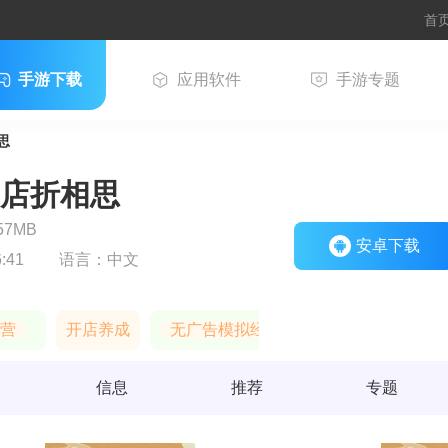
首
手游下载
应用软件
手游专题
思
店折相思
57MB
安卓下载
:41
语言：
中文
营
开店养成
无广告模拟经营游戏合集
信息
推荐
专题