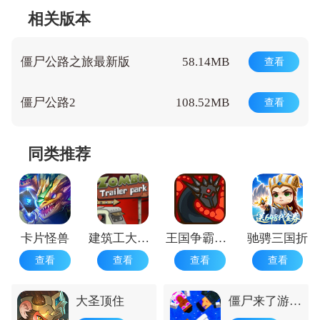
相关版本
僵尸公路之旅最新版
58.14MB
查看
僵尸公路2
108.52MB
查看
同类推荐
卡片怪兽
建筑工大战僵尸
王国争霸中文版
驰骋三国折
查看
查看
查看
查看
大圣顶住
僵尸来了游戏
手机版