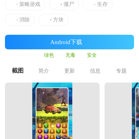
策略游戏
僵尸
生存
消除
方块
Android下载
绿色
无毒
安全
截图
简介
更新
信息
专题