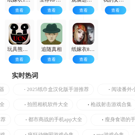
受脑力碰撞的快感，是策略爱好者的不二
查看
查看
查看
查看
之选。
玩具熊午夜后宫
追随真相
纸嫁衣8千子树
查看
查看
查看
实时热词
2025纸巾盒汉化版手游推荐
阅读番外小说
拍照相机软件大全
枪战射击游戏合集
都市商战的手机app大全
瘦身食谱的手机a
疯狂动物园游戏合集
rpg游戏合集