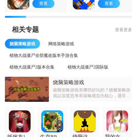
查看
查看
相关专题
查看更多
烧脑策略游戏
网络策略游戏
植物大战僵尸全部魔改版本手游合集
植物大战僵尸2版本合集
植物大战僵尸2国际版
烧脑策略游戏
烧脑策略游戏有哪些好玩的？烧脑策略游
戏以深度思考和策略规划为核心，通常有
回合制、即时战略等类型。回合制节奏较
慢，注重排兵布阵、资源管理和战术规
划；即时战略则需快速决策和操作。它们
受欢迎是因为能锻炼思维，带来智力挑战
的成就感。玩家可在复杂局势中运用智慧
制定战术，体验运筹帷幄的乐趣，通过不
断思考、尝试和调整策略来取得胜利，享
纸嫁衣1免费版
生存RPG开放世界
烧脑达人闯关
我的女友在被人追赶