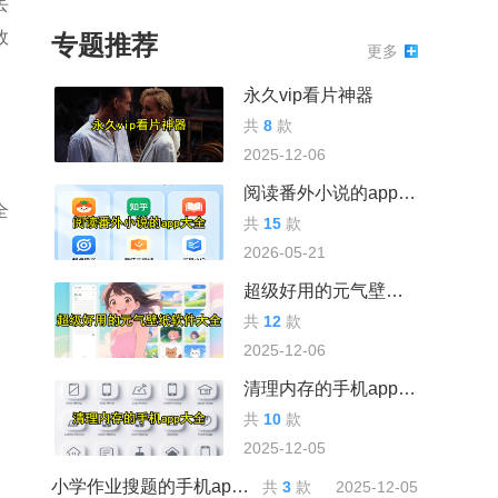
丢
效
专题推荐
更多
永久vip看片神器
共
8
款
2025-12-06
阅读番外小说的app大全
全
共
15
款
2026-05-21
超级好用的元气壁纸软件大全
共
12
款
2025-12-06
清理内存的手机app大全
共
10
款
2025-12-05
小学作业搜题的手机app大全
共
3
款
2025-12-05