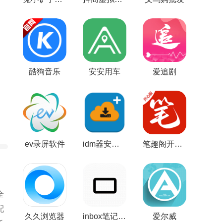
酷狗音乐
安安用车
爱追剧
ev录屏软件
idm器安卓中文版
笔趣阁开心版
全
配
久久浏览器
inbox笔记解锁pro版
爱尔威