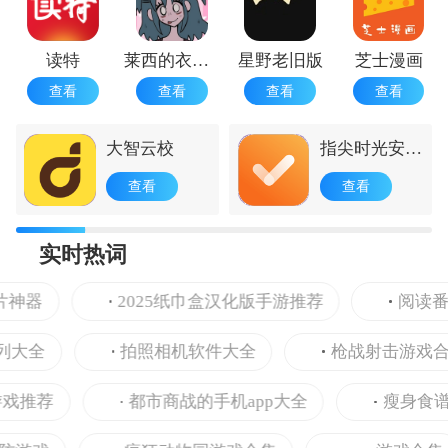
读特
莱西的衣柜正版
星野老旧版
芝士漫画
查看
查看
查看
查看
大智云校
指尖时光安卓
版
查看
查看
实时热词
神器
2025纸巾盒汉化版手游推荐
阅读番外
大全
拍照相机软件大全
枪战射击游戏合集
推荐
都市商战的手机app大全
瘦身食谱的手