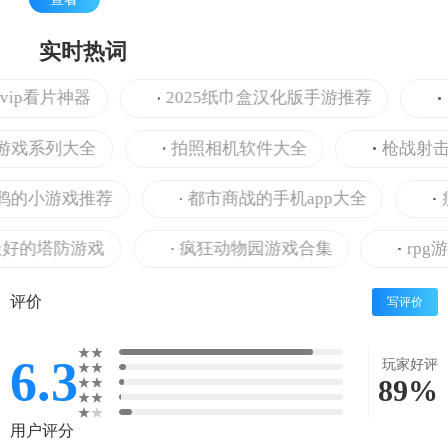
实时热词
p看片神器
2025纸巾盒汉化版手游推荐
阅读
系列大全
拍照相机软件大全
枪战射击游
小游戏推荐
都市商战的手机app大全
瘦身
的塔防游戏
疯狂动物园游戏合集
rpg游戏
评价
写评价
6.3
玩家好评
89%
用户评分