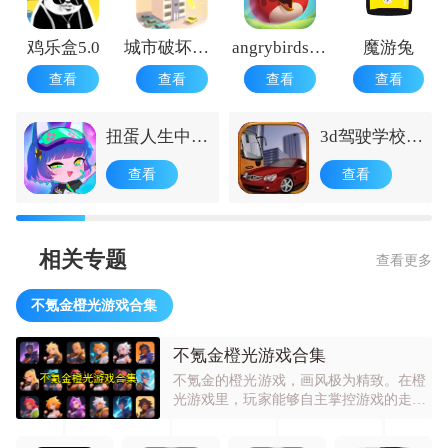
鸡乐盒5.0
城市破坏者免费版
angrybirds2国际版
魔游兔
查看
查看
查看
查看
扭蛋人生中文
3d驾驶学校中
版最新版
文版
查看
查看
相关专题
查看更多
不氪金橙光游戏合集
不氪金橙光游戏合集
不氪金的橙光游戏，画风极为精致。在橙
光游戏里，玩家能够自主掌控游戏的走向
与结局。游戏提供多种模式任你自由挑
选，自由度超高，设计简洁又充满趣味。