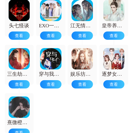
橙光游戏不仅自由度满满，剧情更是丰富
精彩，让人沉浸其中，还有着唯美动人的
爱情故事与角色。玩家开局即可自由选定
身份，开放式的大结局等待你来抉择。要
是你对此感兴趣，可千万别错过！喜爱橙
头七怪谈
EXO一吻定情橙光游戏
江无情橙光金手指2025最新版
皇帝养成后宫
光游戏的朋友们，快来下载体验吧。
查看
查看
查看
查看
三生劫之琉璃火金橙光游戏
穿与我心清软
娱乐坊清软
逐梦女子图鉴橙光
查看
查看
查看
查看
熹微橙光游戏
查看